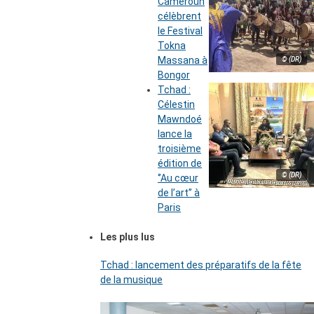
Cameroun
célèbrent
le Festival
Tokna
Massana à
© (DR)
Bongor
Tchad :
Célestin
Mawndoé
lance la
troisième
édition de
© (DR)
‘’Au cœur
de l’art’’ à
Paris
Les plus lus
Tchad : lancement des préparatifs de la fête
de la musique