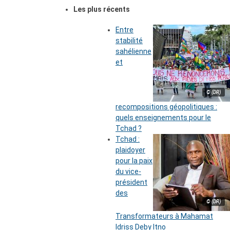
Les plus récents
Entre
stabilité
sahélienne
et
© (DR)
recompositions géopolitiques :
quels enseignements pour le
Tchad ?
Tchad :
plaidoyer
pour la paix
du vice-
président
des
© (DR)
Transformateurs à Mahamat
Idriss Deby Itno