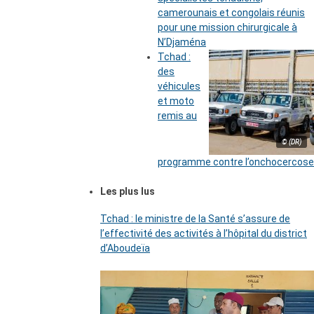
camerounais et congolais réunis
pour une mission chirurgicale à
N’Djaména
Tchad :
des
véhicules
et moto
remis au
© (DR)
programme contre l’onchocercose
Les plus lus
Tchad : le ministre de la Santé s’assure de
l’effectivité des activités à l’hôpital du district
d’Aboudeïa