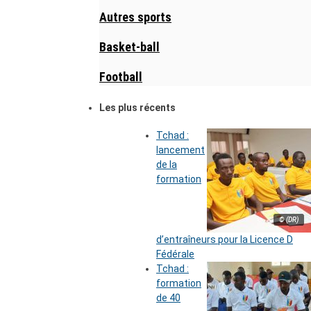
Autres sports
Basket-ball
Football
Les plus récents
Tchad :
lancement
de la
formation
© (DR)
d’entraîneurs pour la Licence D
Fédérale
Tchad :
formation
de 40