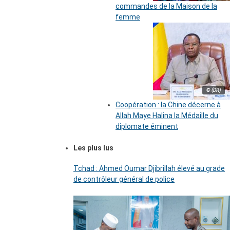
commandes de la Maison de la
femme
© (DR)
Coopération : la Chine décerne à
Allah Maye Halina la Médaille du
diplomate éminent
Les plus lus
Tchad : Ahmed Oumar Djibrillah élevé au grade
de contrôleur général de police