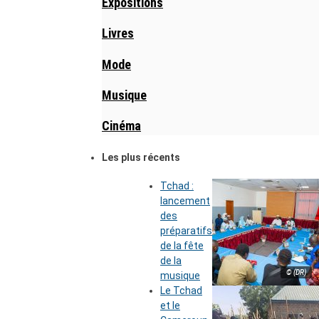
Expositions
Livres
Mode
Musique
Cinéma
Les plus récents
Tchad :
lancement
des
préparatifs
de la fête
de la
© (DR)
musique
Le Tchad
et le