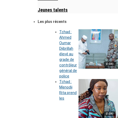
Jeunes talents
Les plus récents
Tchad :
Ahmed
Oumar
Djibrillah
élevé au
grade de
© (DR)
contrôleur
général de
police
Tchad :
Menodji
Rita prend
les
© (DR)