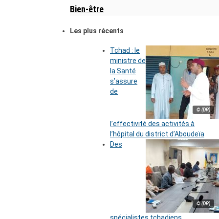
Bien-être
Les plus récents
Tchad : le
ministre de
la Santé
s’assure
de
© (DR)
l’effectivité des activités à
l’hôpital du district d’Aboudeïa
Des
© (DR)
spécialistes tchadiens,