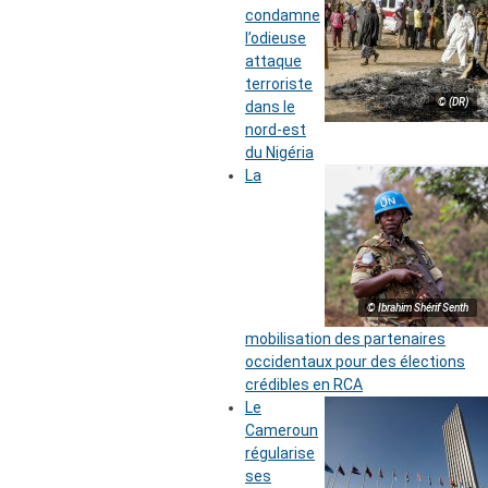
condamne
l’odieuse
attaque
terroriste
© (DR)
dans le
nord-est
du Nigéria
La
© Ibrahim Shérif Senth
mobilisation des partenaires
occidentaux pour des élections
crédibles en RCA
Le
Cameroun
régularise
ses