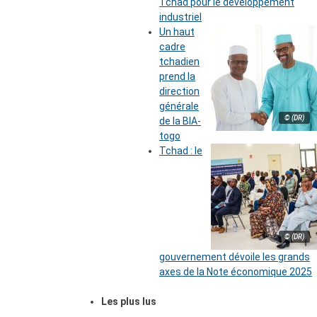
Tchad pour le développement
industriel
Un haut
cadre
tchadien
prend la
direction
générale
© (DR)
de la BIA-
togo
Tchad : le
© (DR)
gouvernement dévoile les grands
axes de la Note économique 2025
Les plus lus