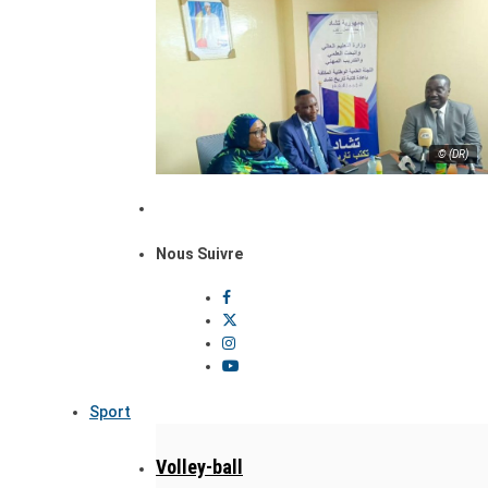
© (DR)
Nous Suivre
Sport
Volley-ball