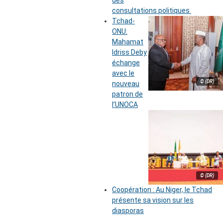
des
consultations politiques
Tchad-
ONU:
Mahamat
Idriss Deby
échange
avec le
© (DR)
nouveau
patron de
l’UNOCA
© (DR)
Coopération : Au Niger, le Tchad
présente sa vision sur les
diasporas