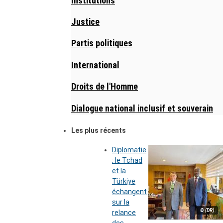
Institutions
Justice
Partis politiques
International
Droits de l'Homme
Dialogue national inclusif et souverain
Les plus récents
Diplomatie
: le Tchad
et la
Türkiye
échangent
sur la
© (DR)
relance