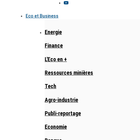
Eco et Business
Energie
Finance
L'Eco en +
Ressources minières
Tech
Agro-industrie
Publi-reportage
Economie