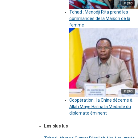
© (DR)
Tchad : Menodji Rita prend les
commandes de la Maison de la
femme
© (DR)
Coopération : la Chine décerne à
Allah Maye Halina la Médaille du
diplomate éminent
Les plus lus