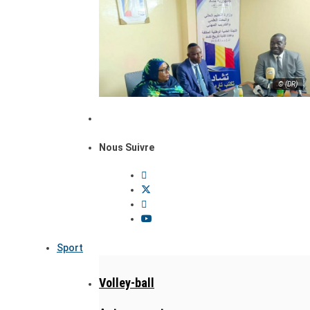
© (DR)
Nous Suivre
Sport
Volley-ball