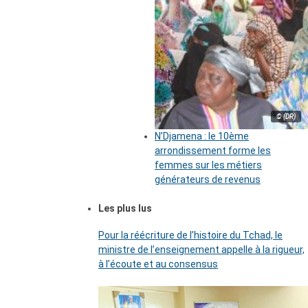
© (DR)
N’Djamena : le 10ème
arrondissement forme les
femmes sur les métiers
générateurs de revenus
Les plus lus
Pour la réécriture de l’histoire du Tchad, le
ministre de l’enseignement appelle à la rigueur,
à l’écoute et au consensus