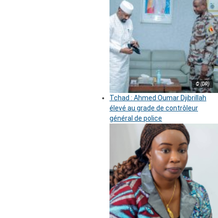
© (DR)
Tchad : Ahmed Oumar Djibrillah
élevé au grade de contrôleur
général de police