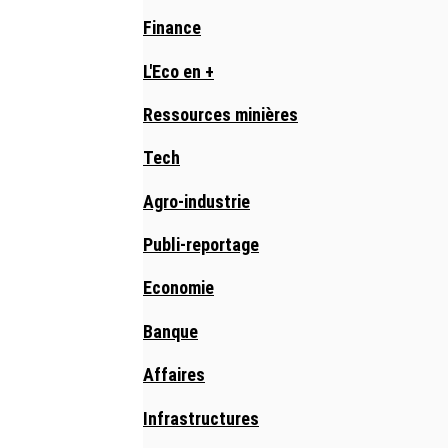
Finance
L'Eco en +
Ressources minières
Tech
Agro-industrie
Publi-reportage
Economie
Banque
Affaires
Infrastructures