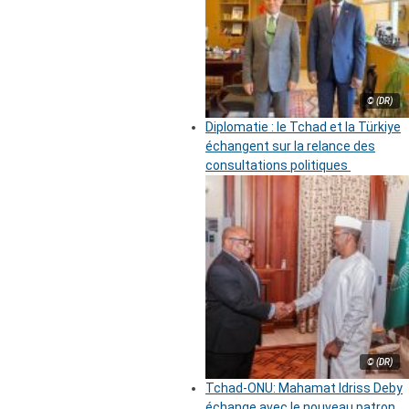
© (DR)
Diplomatie : le Tchad et la Türkiye
échangent sur la relance des
consultations politiques
© (DR)
Tchad-ONU: Mahamat Idriss Deby
échange avec le nouveau patron