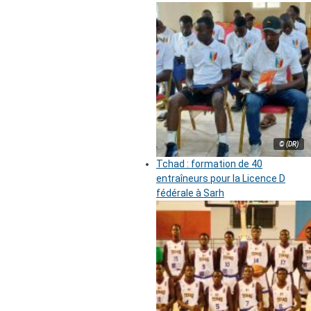
© (DR)
Tchad : formation de 40
entraîneurs pour la Licence D
fédérale à Sarh