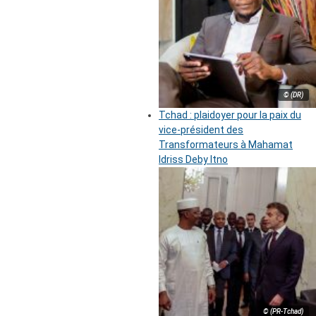
© (DR)
Tchad : plaidoyer pour la paix du
vice-président des
Transformateurs à Mahamat
Idriss Deby Itno
© (PR-Tchad)