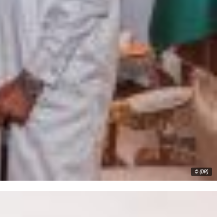
© (DR)