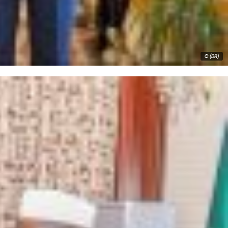
© (DR)