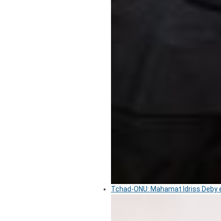
Tchad-ONU: Mahamat Idriss Deby é