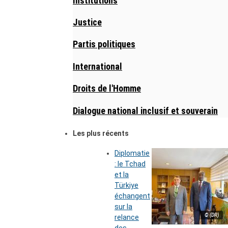
Institutions
Justice
Partis politiques
International
Droits de l'Homme
Dialogue national inclusif et souverain
Les plus récents
Diplomatie
: le Tchad
et la
Türkiye
échangent
sur la
© (DR)
relance