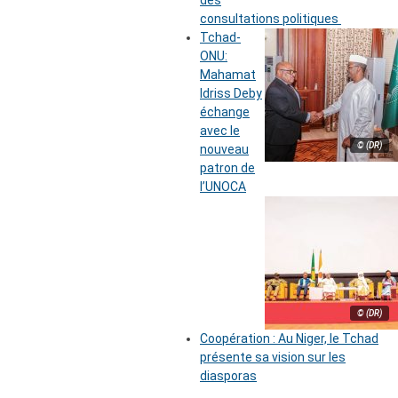
des
consultations politiques
Tchad-
ONU:
Mahamat
Idriss Deby
échange
avec le
© (DR)
nouveau
patron de
l’UNOCA
© (DR)
Coopération : Au Niger, le Tchad
présente sa vision sur les
diasporas