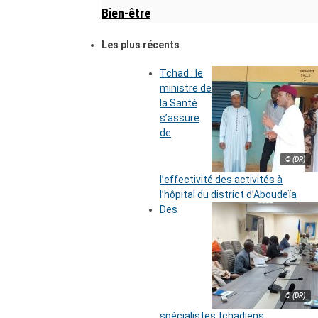
Bien-être
Les plus récents
Tchad : le
ministre de
la Santé
s’assure
de
© (DR)
l’effectivité des activités à
l’hôpital du district d’Aboudeïa
Des
© (DR)
spécialistes tchadiens,