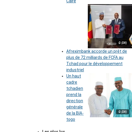
Caire
© (DR)
Afreximbank accorde un prêt de
plus de 72 milliards de FCFA au
Tchad pour le développement
industriel
Un haut
cadre
tchadien
prend la
direction
générale
© (DR)
de la BIA-
togo
Les plus lus