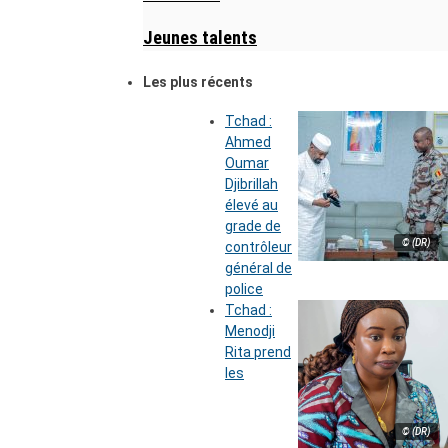
Jeunes talents
Les plus récents
Tchad :
Ahmed
Oumar
Djibrillah
élevé au
grade de
© (DR)
contrôleur
général de
police
Tchad :
Menodji
Rita prend
les
© (DR)