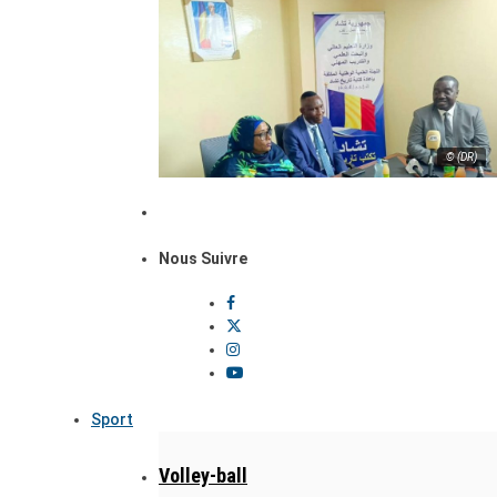
© (DR)
Nous Suivre
Sport
Volley-ball