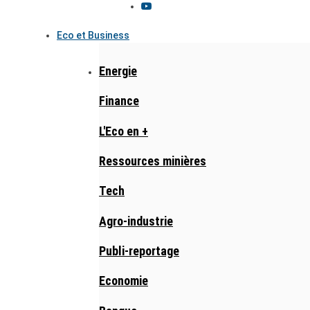
Eco et Business
Energie
Finance
L'Eco en +
Ressources minières
Tech
Agro-industrie
Publi-reportage
Economie