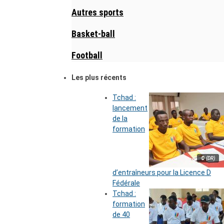
Autres sports
Basket-ball
Football
Les plus récents
Tchad :
lancement
de la
formation
© (DR)
d’entraîneurs pour la Licence D
Fédérale
Tchad :
formation
de 40