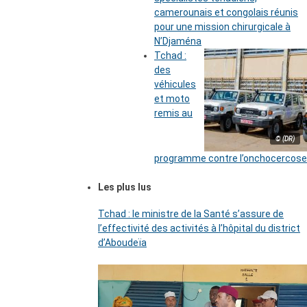
camerounais et congolais réunis
pour une mission chirurgicale à
N’Djaména
Tchad :
des
véhicules
et moto
remis au
© (DR)
programme contre l’onchocercose
Les plus lus
Tchad : le ministre de la Santé s’assure de
l’effectivité des activités à l’hôpital du district
d’Aboudeïa