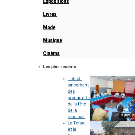
Expositions
Livres
Mode
Musique
Cinéma
Les plus récents
Tchad :
lancement
des
préparatifs
de la fête
de la
© (DR)
musique
Le Tchad
et le