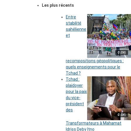
Les plus récents
Entre
stabilité
sahélienne
et
© (DR)
recompositions géopolitiques :
quels enseignements pour le
Tchad ?
Tchad :
plaidoyer
pour la paix
du vice-
président
des
© (DR)
Transformateurs à Mahamat
Idriss Deby Itno