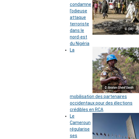
condamne
l’odieuse
attaque
terroriste
© (DR)
dans le
nord-est
du Nigéria
La
© Ibrahim Shérif Senth
mobilisation des partenaires
occidentaux pour des élections
crédibles en RCA
Le
Cameroun
régularise
ses