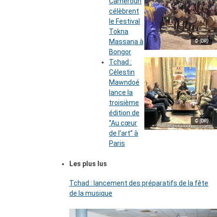
Cameroun
célèbrent
le Festival
Tokna
Massana à
© (DR)
Bongor
Tchad :
Célestin
Mawndoé
lance la
troisième
édition de
© (DR)
‘’Au cœur
de l’art’’ à
Paris
Les plus lus
Tchad : lancement des préparatifs de la fête
de la musique