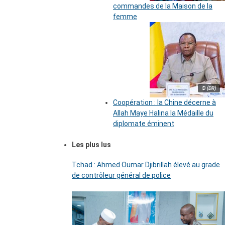
commandes de la Maison de la
femme
© (DR)
Coopération : la Chine décerne à
Allah Maye Halina la Médaille du
diplomate éminent
Les plus lus
Tchad : Ahmed Oumar Djibrillah élevé au grade
de contrôleur général de police