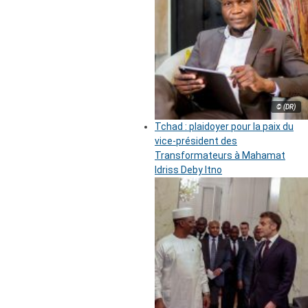
© (DR)
Tchad : plaidoyer pour la paix du
vice-président des
Transformateurs à Mahamat
Idriss Deby Itno