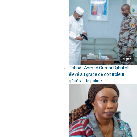
© (DR)
Tchad : Ahmed Oumar Djibrillah
élevé au grade de contrôleur
général de police