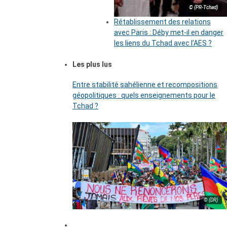
© (PR-Tchad)
Rétablissement des relations
avec Paris : Déby met-il en danger
les liens du Tchad avec l’AES ?
Les plus lus
Entre stabilité sahélienne et recompositions
géopolitiques : quels enseignements pour le
Tchad ?
© (DR)