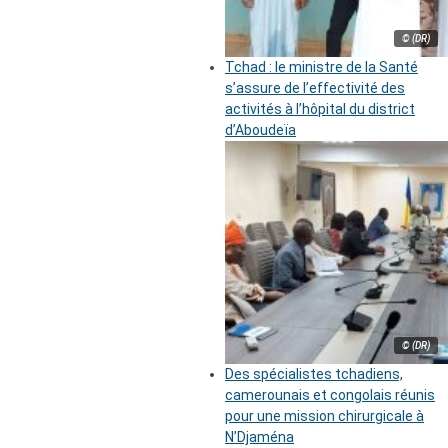
© (DR)
Tchad : le ministre de la Santé
s’assure de l’effectivité des
activités à l’hôpital du district
d’Aboudeïa
© (DR)
Des spécialistes tchadiens,
camerounais et congolais réunis
pour une mission chirurgicale à
N’Djaména