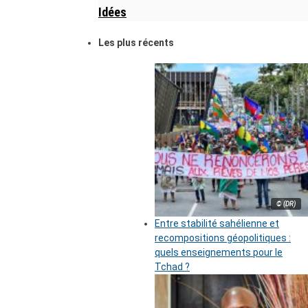
Idées
Les plus récents
© (DR)
Entre stabilité sahélienne et
recompositions géopolitiques :
quels enseignements pour le
Tchad ?