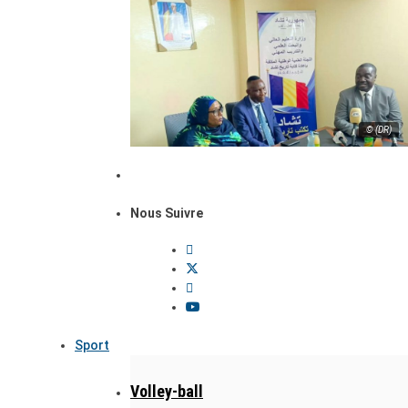
© (DR)
Nous Suivre
Sport
Volley-ball