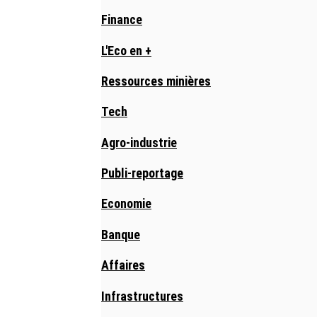
Finance
L'Eco en +
Ressources minières
Tech
Agro-industrie
Publi-reportage
Economie
Banque
Affaires
Infrastructures