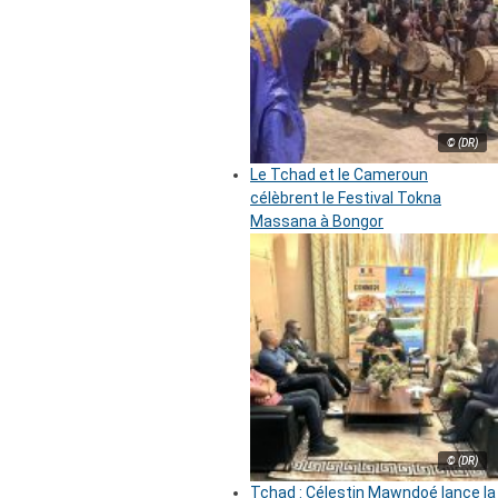
© (DR)
Le Tchad et le Cameroun
célèbrent le Festival Tokna
Massana à Bongor
© (DR)
Tchad : Célestin Mawndoé lance la