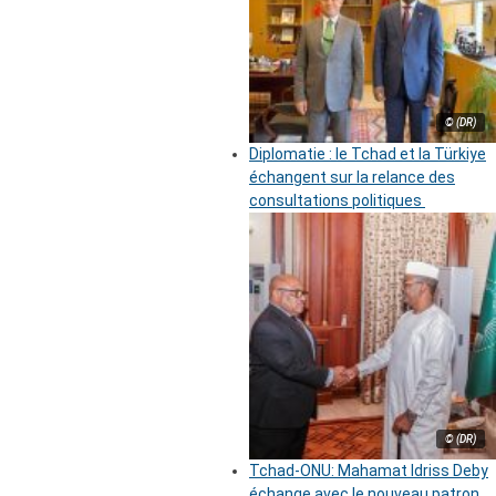
© (DR)
Diplomatie : le Tchad et la Türkiye
échangent sur la relance des
consultations politiques
© (DR)
Tchad-ONU: Mahamat Idriss Deby
échange avec le nouveau patron