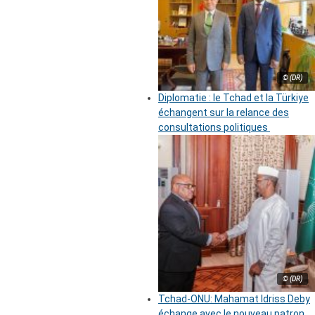
© (DR)
Diplomatie : le Tchad et la Türkiye
échangent sur la relance des
consultations politiques
© (DR)
Tchad-ONU: Mahamat Idriss Deby
échange avec le nouveau patron