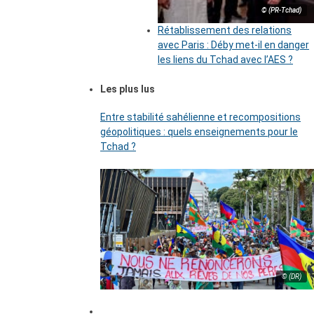
© (PR-Tchad)
Rétablissement des relations
avec Paris : Déby met-il en danger
les liens du Tchad avec l’AES ?
Les plus lus
Entre stabilité sahélienne et recompositions
géopolitiques : quels enseignements pour le
Tchad ?
© (DR)