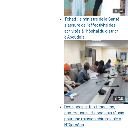
© (DR)
Tchad : le ministre de la Santé
s’assure de l’effectivité des
activités à l’hôpital du district
d’Aboudeïa
© (DR)
Des spécialistes tchadiens,
camerounais et congolais réunis
pour une mission chirurgicale à
N’Djaména