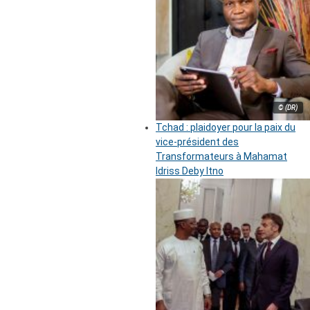
© (DR)
Tchad : plaidoyer pour la paix du
vice-président des
Transformateurs à Mahamat
Idriss Deby Itno