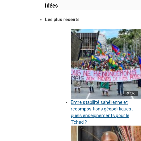
Idées
Les plus récents
© (DR)
Entre stabilité sahélienne et
recompositions géopolitiques :
quels enseignements pour le
Tchad ?