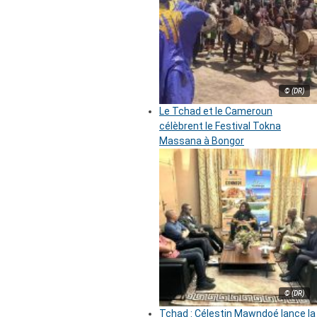
© (DR)
Le Tchad et le Cameroun
célèbrent le Festival Tokna
Massana à Bongor
© (DR)
Tchad : Célestin Mawndoé lance la