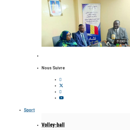
© (DR)
Nous Suivre
Sport
Volley-ball