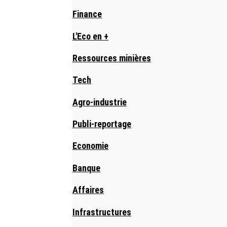
Finance
L'Eco en +
Ressources minières
Tech
Agro-industrie
Publi-reportage
Economie
Banque
Affaires
Infrastructures