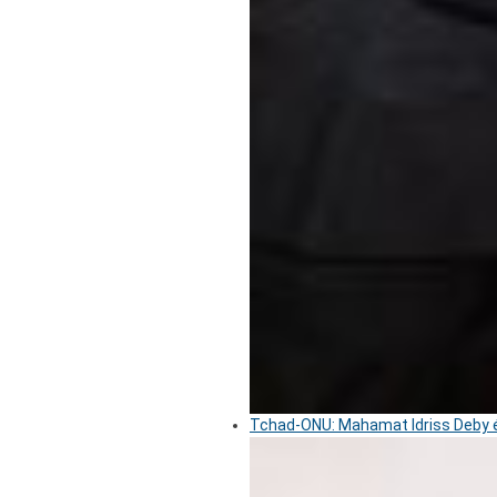
Tchad-ONU: Mahamat Idriss Deby é