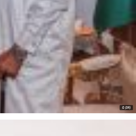
© (DR)