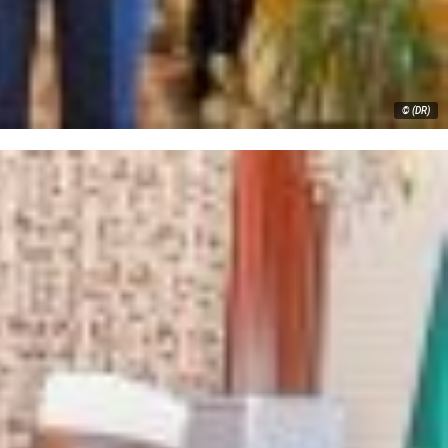
© (DR)