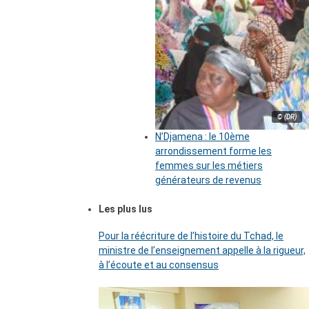
© (DR)
N’Djamena : le 10ème
arrondissement forme les
femmes sur les métiers
générateurs de revenus
Les plus lus
Pour la réécriture de l’histoire du Tchad, le
ministre de l’enseignement appelle à la rigueur,
à l’écoute et au consensus