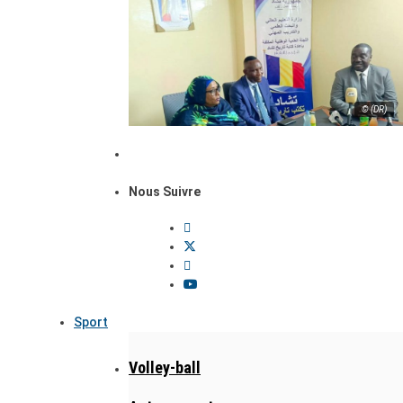
© (DR)
Nous Suivre
Sport
Volley-ball