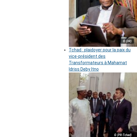
© (DR)
Tchad : plaidoyer pour la paix du
vice-président des
Transformateurs à Mahamat
Idriss Deby Itno
© (PR-Tchad)