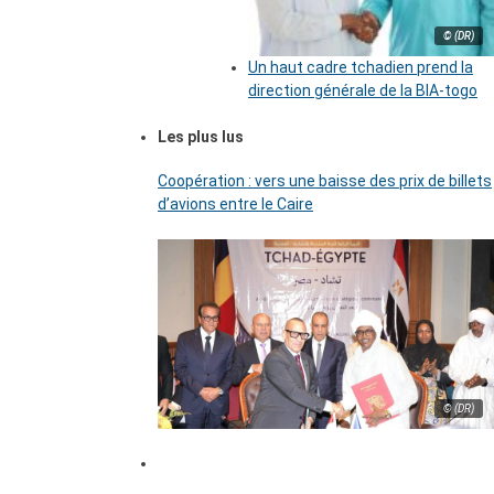
© (DR)
Un haut cadre tchadien prend la
direction générale de la BIA-togo
Les plus lus
Coopération : vers une baisse des prix de billets
d’avions entre le Caire
© (DR)