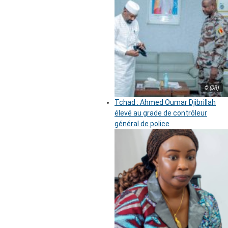
© (DR)
Tchad : Ahmed Oumar Djibrillah
élevé au grade de contrôleur
général de police