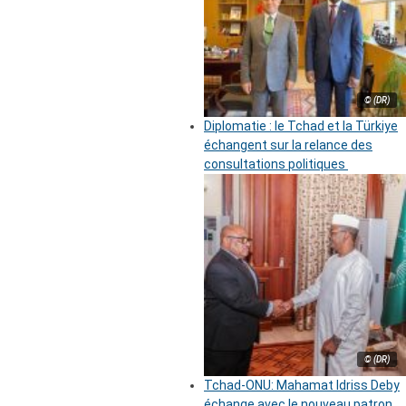
© (DR)
Diplomatie : le Tchad et la Türkiye
échangent sur la relance des
consultations politiques
© (DR)
Tchad-ONU: Mahamat Idriss Deby
échange avec le nouveau patron