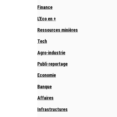
Finance
L'Eco en +
Ressources minières
Tech
Agro-industrie
Publi-reportage
Economie
Banque
Affaires
Infrastructures