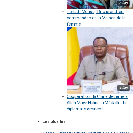
© (DR)
Tchad : Menodji Rita prend les
commandes de la Maison de la
femme
© (DR)
Coopération : la Chine décerne à
Allah Maye Halina la Médaille du
diplomate éminent
Les plus lus