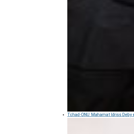
Tchad-ONU: Mahamat Idriss Deby é