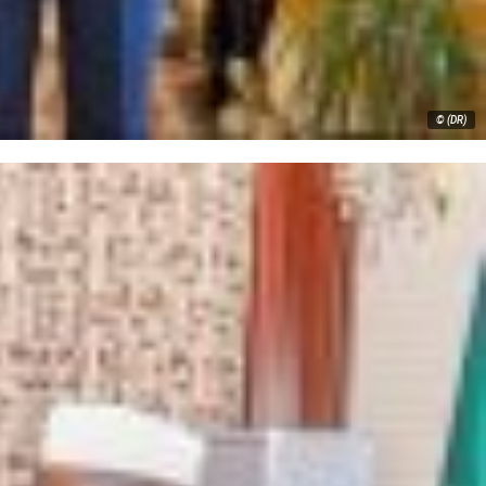
© (DR)