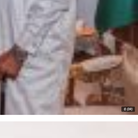
© (DR)