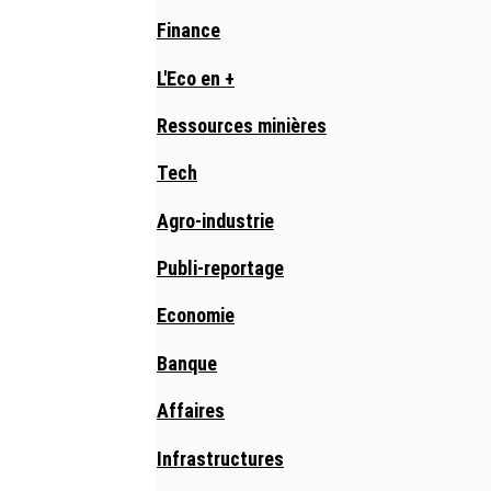
Finance
L'Eco en +
Ressources minières
Tech
Agro-industrie
Publi-reportage
Economie
Banque
Affaires
Infrastructures