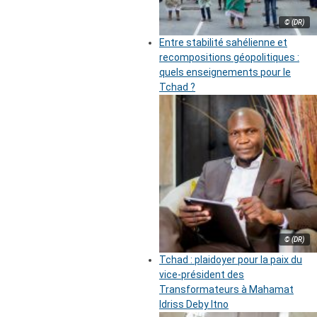
© (DR)
Entre stabilité sahélienne et
recompositions géopolitiques :
quels enseignements pour le
Tchad ?
© (DR)
Tchad : plaidoyer pour la paix du
vice-président des
Transformateurs à Mahamat
Idriss Deby Itno