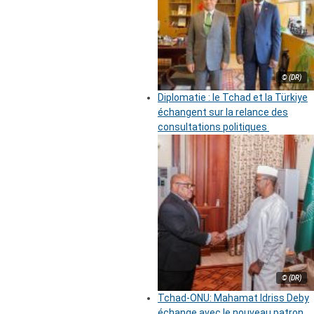
© (DR)
Diplomatie : le Tchad et la Türkiye
échangent sur la relance des
consultations politiques
© (DR)
Tchad-ONU: Mahamat Idriss Deby
échange avec le nouveau patron