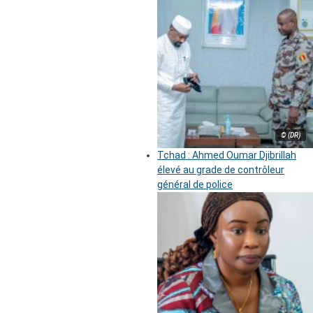
© (DR)
Tchad : Ahmed Oumar Djibrillah
élevé au grade de contrôleur
général de police