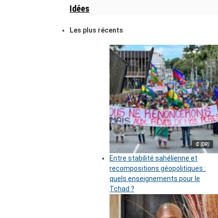
Idées
Les plus récents
© (DR)
Entre stabilité sahélienne et
recompositions géopolitiques :
quels enseignements pour le
Tchad ?