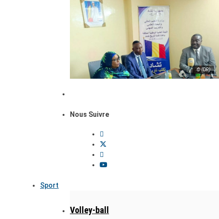
© (DR)
Nous Suivre
Sport
Volley-ball