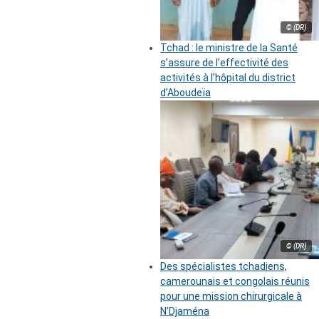
© (DR)
Tchad : le ministre de la Santé
s’assure de l’effectivité des
activités à l’hôpital du district
d’Aboudeïa
© (DR)
Des spécialistes tchadiens,
camerounais et congolais réunis
pour une mission chirurgicale à
N’Djaména