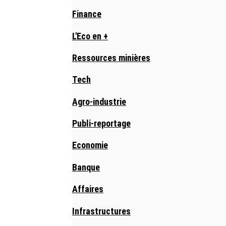
Finance
L'Eco en +
Ressources minières
Tech
Agro-industrie
Publi-reportage
Economie
Banque
Affaires
Infrastructures