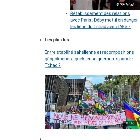
© (PR-Tchad)
Rétablissement des relations
avec Paris : Déby met-il en danger
les liens du Tchad avec l’AES ?
Les plus lus
Entre stabilité sahélienne et recompositions
géopolitiques : quels enseignements pour le
Tchad ?
© (DR)