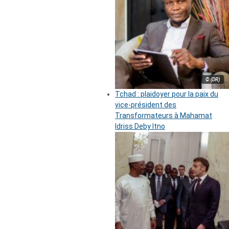
© (DR)
Tchad : plaidoyer pour la paix du
vice-président des
Transformateurs à Mahamat
Idriss Deby Itno