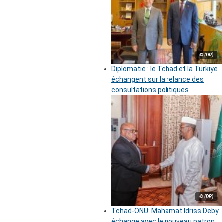
© (DR)
Diplomatie : le Tchad et la Türkiye
échangent sur la relance des
consultations politiques
© (DR)
Tchad-ONU: Mahamat Idriss Deby
échange avec le nouveau patron