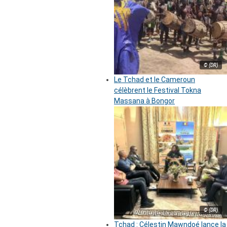
© (DR)
Le Tchad et le Cameroun
célèbrent le Festival Tokna
Massana à Bongor
© (DR)
Tchad : Célestin Mawndoé lance la