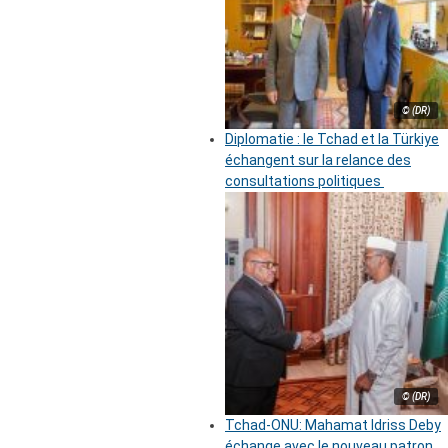
© (DR)
Diplomatie : le Tchad et la Türkiye
échangent sur la relance des
consultations politiques
© (DR)
Tchad-ONU: Mahamat Idriss Deby
échange avec le nouveau patron