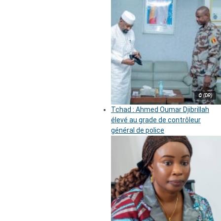
© (DR)
Tchad : Ahmed Oumar Djibrillah
élevé au grade de contrôleur
général de police