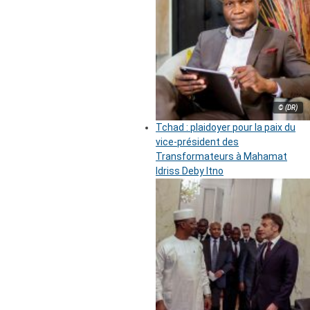
© (DR)
Tchad : plaidoyer pour la paix du
vice-président des
Transformateurs à Mahamat
Idriss Deby Itno