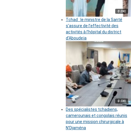
© (DR)
Tchad : le ministre de la Santé
s’assure de l’effectivité des
activités à l’hôpital du district
d’Aboudeïa
© (DR)
Des spécialistes tchadiens,
camerounais et congolais réunis
pour une mission chirurgicale à
N’Djaména