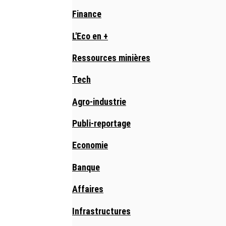
Finance
L'Eco en +
Ressources minières
Tech
Agro-industrie
Publi-reportage
Economie
Banque
Affaires
Infrastructures