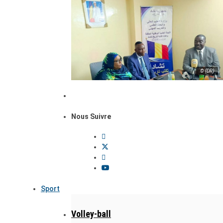
© (DR)
Nous Suivre
Sport
Volley-ball