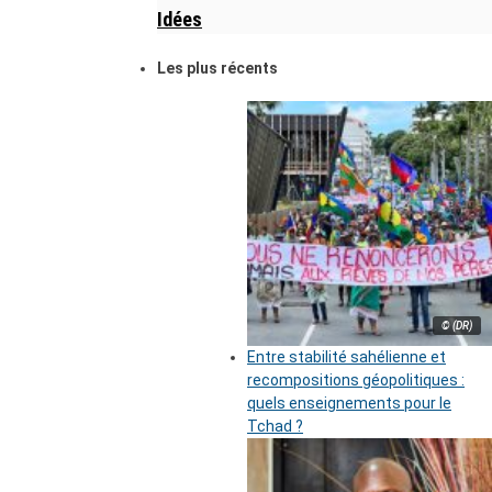
Idées
Les plus récents
© (DR)
Entre stabilité sahélienne et
recompositions géopolitiques :
quels enseignements pour le
Tchad ?