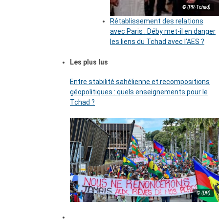
© (PR-Tchad)
Rétablissement des relations
avec Paris : Déby met-il en danger
les liens du Tchad avec l’AES ?
Les plus lus
Entre stabilité sahélienne et recompositions
géopolitiques : quels enseignements pour le
Tchad ?
© (DR)