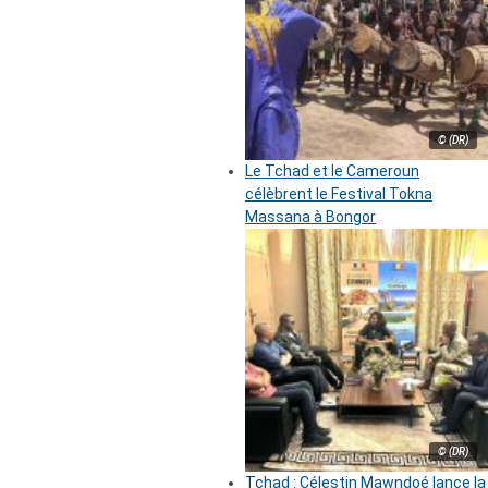
© (DR)
Le Tchad et le Cameroun
célèbrent le Festival Tokna
Massana à Bongor
© (DR)
Tchad : Célestin Mawndoé lance la