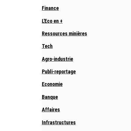
Finance
L'Eco en +
Ressources minières
Tech
Agro-industrie
Publi-reportage
Economie
Banque
Affaires
Infrastructures