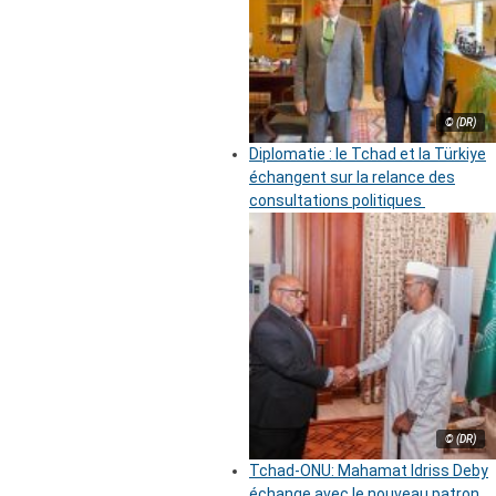
© (DR)
Diplomatie : le Tchad et la Türkiye
échangent sur la relance des
consultations politiques
© (DR)
Tchad-ONU: Mahamat Idriss Deby
échange avec le nouveau patron