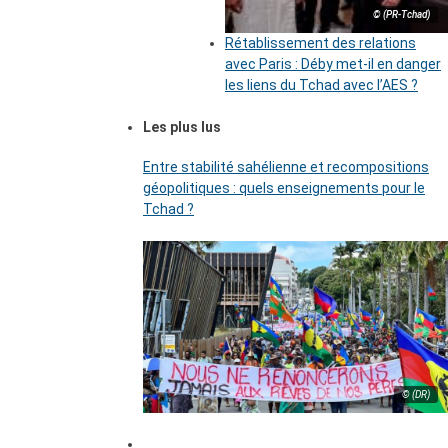
© (PR-Tchad)
Rétablissement des relations
avec Paris : Déby met-il en danger
les liens du Tchad avec l’AES ?
Les plus lus
Entre stabilité sahélienne et recompositions
géopolitiques : quels enseignements pour le
Tchad ?
© (DR)