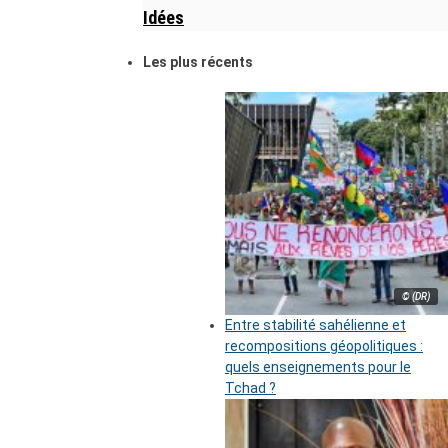
Idées
Les plus récents
© (DR)
Entre stabilité sahélienne et
recompositions géopolitiques :
quels enseignements pour le
Tchad ?