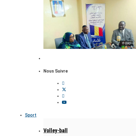
© (DR)
Nous Suivre
Sport
Volley-ball