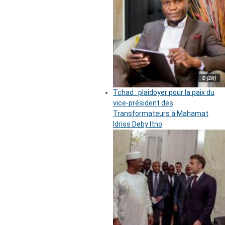
© (DR)
Tchad : plaidoyer pour la paix du
vice-président des
Transformateurs à Mahamat
Idriss Deby Itno