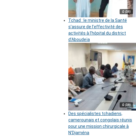
© (DR)
Tchad : le ministre de la Santé
s’assure de l’effectivité des
activités à l’hôpital du district
d’Aboudeïa
© (DR)
Des spécialistes tchadiens,
camerounais et congolais réunis
pour une mission chirurgicale à
N’Djaména