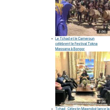
© (DR)
Le Tchad et le Cameroun
célèbrent le Festival Tokna
Massana à Bongor
© (DR)
Tchad : Célestin Mawndoé lance la