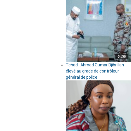
© (DR)
Tchad : Ahmed Oumar Djibrillah
élevé au grade de contrôleur
général de police