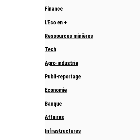
Finance
L'Eco en +
Ressources minières
Tech
Agro-industrie
Publi-reportage
Economie
Banque
Affaires
Infrastructures