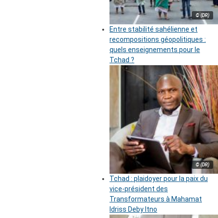
© (DR)
Entre stabilité sahélienne et
recompositions géopolitiques :
quels enseignements pour le
Tchad ?
© (DR)
Tchad : plaidoyer pour la paix du
vice-président des
Transformateurs à Mahamat
Idriss Deby Itno