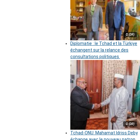
© (DR)
Diplomatie : le Tchad et la Türkiye
échangent sur la relance des
consultations politiques
© (DR)
Tchad-ONU: Mahamat Idriss Deby
échange avec le nouveau patron