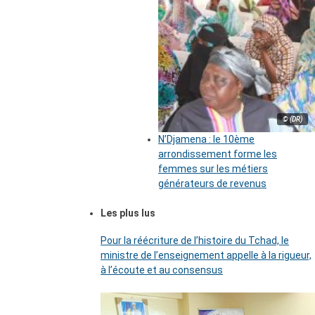
© (DR)
N’Djamena : le 10ème
arrondissement forme les
femmes sur les métiers
générateurs de revenus
Les plus lus
Pour la réécriture de l’histoire du Tchad, le
ministre de l’enseignement appelle à la rigueur,
à l’écoute et au consensus