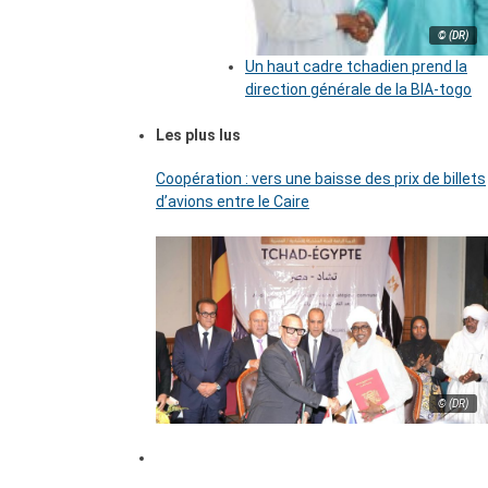
© (DR)
Un haut cadre tchadien prend la
direction générale de la BIA-togo
Les plus lus
Coopération : vers une baisse des prix de billets
d’avions entre le Caire
© (DR)