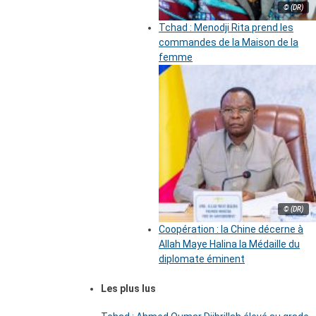
© (DR)
Tchad : Menodji Rita prend les
commandes de la Maison de la
femme
© (DR)
Coopération : la Chine décerne à
Allah Maye Halina la Médaille du
diplomate éminent
Les plus lus