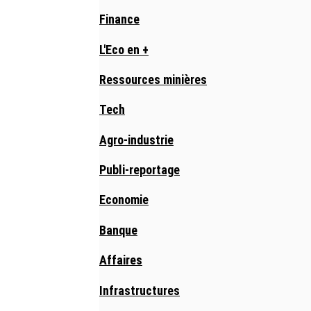
Finance
L'Eco en +
Ressources minières
Tech
Agro-industrie
Publi-reportage
Economie
Banque
Affaires
Infrastructures