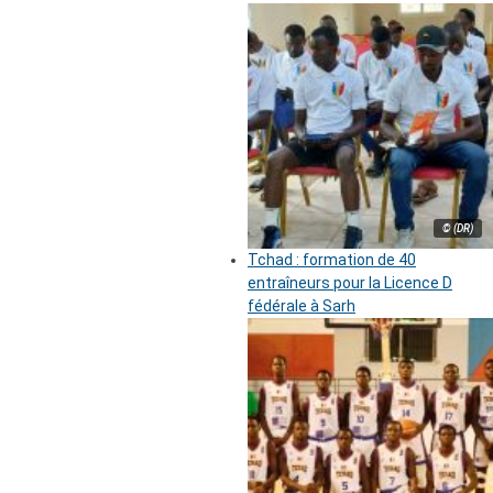
© (DR)
Tchad : formation de 40
entraîneurs pour la Licence D
fédérale à Sarh