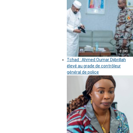
© (DR)
Tchad : Ahmed Oumar Djibrillah
élevé au grade de contrôleur
général de police