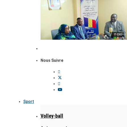
© (DR)
Nous Suivre
Sport
Volley-ball