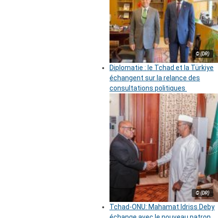
© (DR)
Diplomatie : le Tchad et la Türkiye
échangent sur la relance des
consultations politiques
© (DR)
Tchad-ONU: Mahamat Idriss Deby
échange avec le nouveau patron