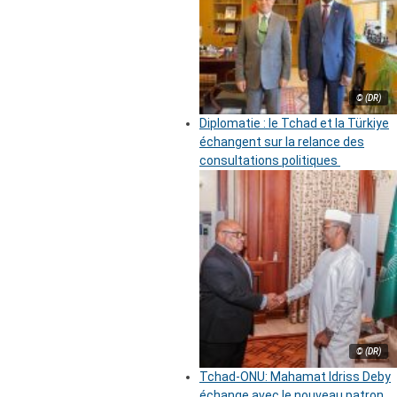
© (DR)
Diplomatie : le Tchad et la Türkiye
échangent sur la relance des
consultations politiques
© (DR)
Tchad-ONU: Mahamat Idriss Deby
échange avec le nouveau patron