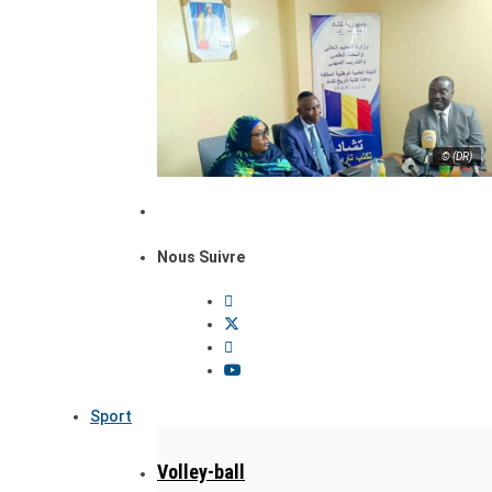
© (DR)
Nous Suivre
Sport
Volley-ball