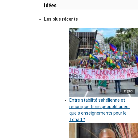
Idées
Les plus récents
© (DR)
Entre stabilité sahélienne et
recompositions géopolitiques :
quels enseignements pour le
Tchad ?