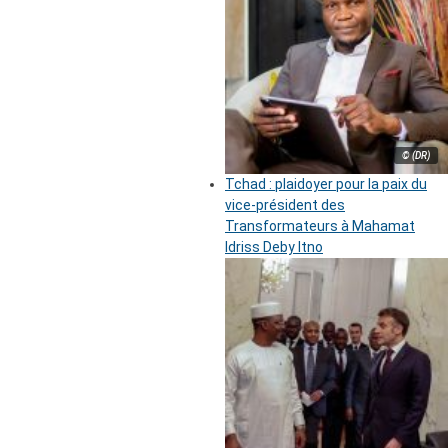
© (DR)
Tchad : plaidoyer pour la paix du
vice-président des
Transformateurs à Mahamat
Idriss Deby Itno