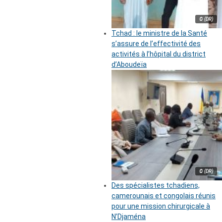
© (DR)
Tchad : le ministre de la Santé
s’assure de l’effectivité des
activités à l’hôpital du district
d’Aboudeïa
© (DR)
Des spécialistes tchadiens,
camerounais et congolais réunis
pour une mission chirurgicale à
N’Djaména