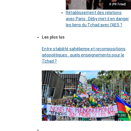
© (PR-Tchad)
Rétablissement des relations
avec Paris : Déby met-il en danger
les liens du Tchad avec l’AES ?
Les plus lus
Entre stabilité sahélienne et recompositions
géopolitiques : quels enseignements pour le
Tchad ?
© (DR)