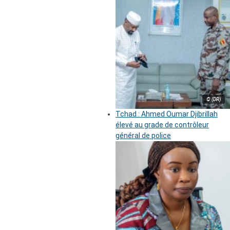
© (DR)
Tchad : Ahmed Oumar Djibrillah
élevé au grade de contrôleur
général de police