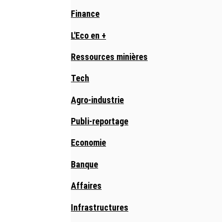
Finance
L'Eco en +
Ressources minières
Tech
Agro-industrie
Publi-reportage
Economie
Banque
Affaires
Infrastructures