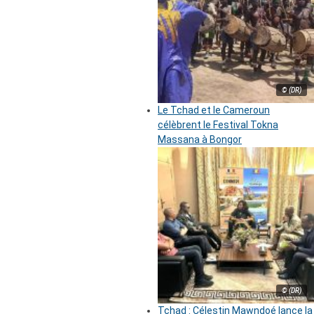
© (DR)
Le Tchad et le Cameroun
célèbrent le Festival Tokna
Massana à Bongor
© (DR)
Tchad : Célestin Mawndoé lance la