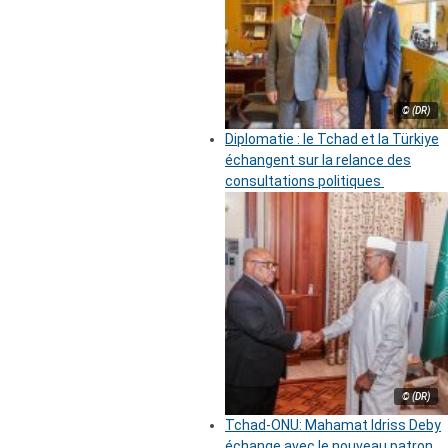
© (DR)
Diplomatie : le Tchad et la Türkiye
échangent sur la relance des
consultations politiques
© (DR)
Tchad-ONU: Mahamat Idriss Deby
échange avec le nouveau patron