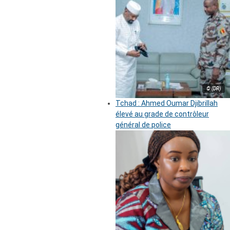
© (DR)
Tchad : Ahmed Oumar Djibrillah
élevé au grade de contrôleur
général de police