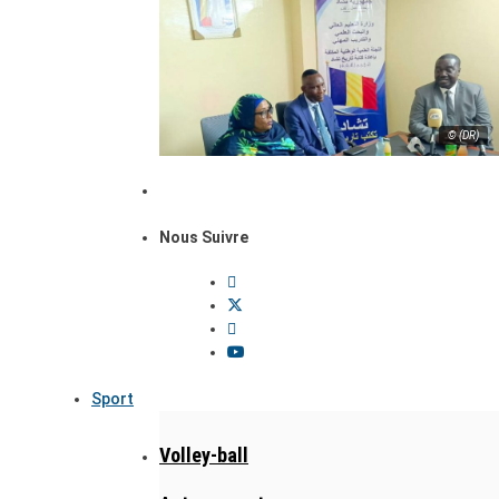
© (DR)
Nous Suivre
Sport
Volley-ball