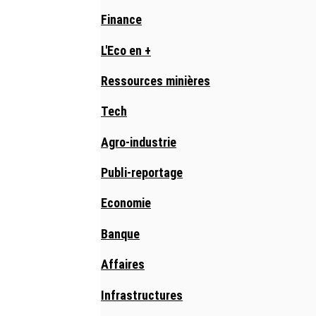
Finance
L'Eco en +
Ressources minières
Tech
Agro-industrie
Publi-reportage
Economie
Banque
Affaires
Infrastructures