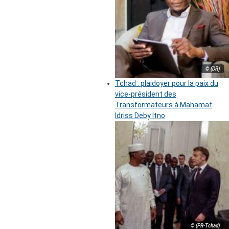
© (DR)
Tchad : plaidoyer pour la paix du
vice-président des
Transformateurs à Mahamat
Idriss Deby Itno
© (PR-Tchad)