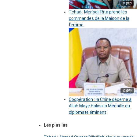
© (DR)
Tchad : Menodji Rita prend les
commandes de la Maison de la
femme
© (DR)
Coopération : la Chine décerne à
Allah Maye Halina la Médaille du
diplomate éminent
Les plus lus