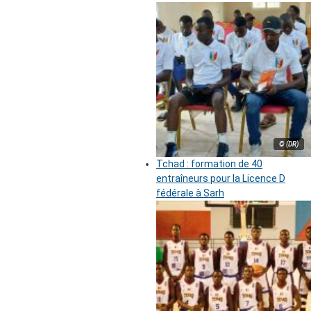
© (DR)
Tchad : formation de 40
entraîneurs pour la Licence D
fédérale à Sarh