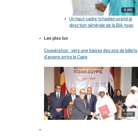
© (DR)
Un haut cadre tchadien prend la
direction générale de la BIA-togo
Les plus lus
Coopération : vers une baisse des prix de billets
d’avions entre le Caire
© (DR)