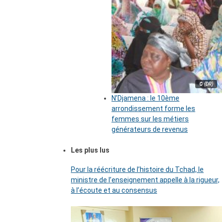
© (DR)
N’Djamena : le 10ème
arrondissement forme les
femmes sur les métiers
générateurs de revenus
Les plus lus
Pour la réécriture de l’histoire du Tchad, le
ministre de l’enseignement appelle à la rigueur,
à l’écoute et au consensus