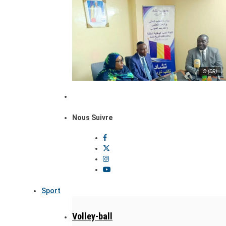
© (DR)
Nous Suivre
Sport
Volley-ball