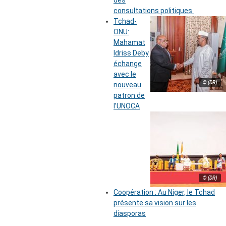
des
consultations politiques
Tchad-
ONU:
Mahamat
Idriss Deby
échange
avec le
© (DR)
nouveau
patron de
l’UNOCA
© (DR)
Coopération : Au Niger, le Tchad
présente sa vision sur les
diasporas