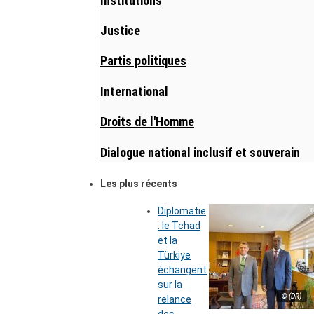
Institutions
Justice
Partis politiques
International
Droits de l'Homme
Dialogue national inclusif et souverain
Les plus récents
Diplomatie
: le Tchad
et la
Türkiye
échangent
sur la
© (DR)
relance