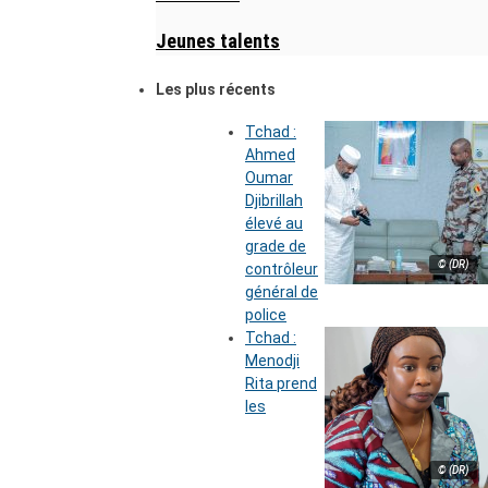
Jeunes talents
Les plus récents
Tchad :
Ahmed
Oumar
Djibrillah
élevé au
grade de
© (DR)
contrôleur
général de
police
Tchad :
Menodji
Rita prend
les
© (DR)