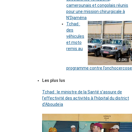
camerounais et congolais réunis
pour une mission chirurgicale à
N’Djaména
Tchad :
des
véhicules
et moto
remis au
© (DR)
programme contre l’onchocercose
Les plus lus
Tchad : le ministre de la Santé s’assure de
l’effectivité des activités à l’hôpital du district
d’Aboudeïa