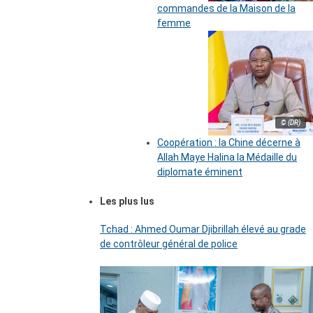
commandes de la Maison de la
femme
© (DR)
Coopération : la Chine décerne à
Allah Maye Halina la Médaille du
diplomate éminent
Les plus lus
Tchad : Ahmed Oumar Djibrillah élevé au grade
de contrôleur général de police