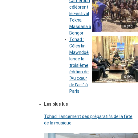
Cameroun
célèbrent
le Festival
Tokna
Massana à
© (DR)
Bongor
Tchad :
Célestin
Mawndoé
lance la
troisième
édition de
© (DR)
‘’Au cœur
de l’art’’ à
Paris
Les plus lus
Tchad : lancement des préparatifs de la fête
de la musique