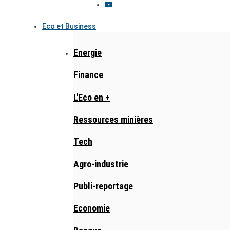
Eco et Business
Energie
Finance
L'Eco en +
Ressources minières
Tech
Agro-industrie
Publi-reportage
Economie