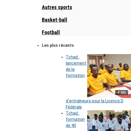
Autres sports
Basket-ball
Football
Les plus récents
Tchad :
lancement
de la
formation
© (DR)
d’entraîneurs pour la Licence D
Fédérale
Tchad :
formation
de 40