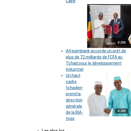
Caire
© (DR)
Afreximbank accorde un prêt de
plus de 72 milliards de FCFA au
Tchad pour le développement
industriel
Un haut
cadre
tchadien
prend la
direction
générale
© (DR)
de la BIA-
togo
Les plus lus