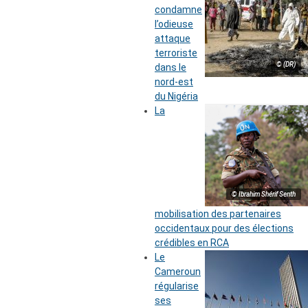
condamne
l’odieuse
attaque
terroriste
© (DR)
dans le
nord-est
du Nigéria
La
© Ibrahim Shérif Senth
mobilisation des partenaires
occidentaux pour des élections
crédibles en RCA
Le
Cameroun
régularise
ses