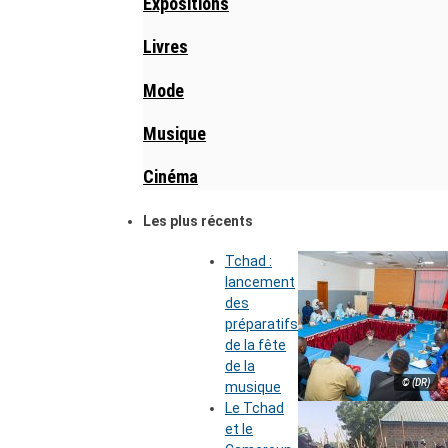
Expositions
Livres
Mode
Musique
Cinéma
Les plus récents
Tchad :
lancement
des
préparatifs
de la fête
de la
© (DR)
musique
Le Tchad
et le