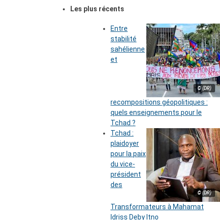
Les plus récents
Entre
stabilité
sahélienne
et
© (DR)
recompositions géopolitiques :
quels enseignements pour le
Tchad ?
Tchad :
plaidoyer
pour la paix
du vice-
président
des
© (DR)
Transformateurs à Mahamat
Idriss Deby Itno