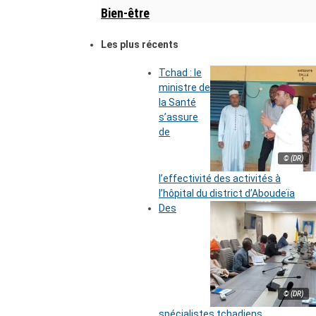
Bien-être
Les plus récents
Tchad : le
ministre de
la Santé
s’assure
de
© (DR)
l’effectivité des activités à
l’hôpital du district d’Aboudeïa
Des
© (DR)
spécialistes tchadiens,