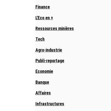
Finance
L'Eco en +
Ressources minières
Tech
Agro-industrie
Publi-reportage
Economie
Banque
Affaires
Infrastructures