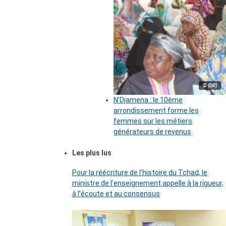
© (DR)
N’Djamena : le 10ème
arrondissement forme les
femmes sur les métiers
générateurs de revenus
Les plus lus
Pour la réécriture de l’histoire du Tchad, le
ministre de l’enseignement appelle à la rigueur,
à l’écoute et au consensus