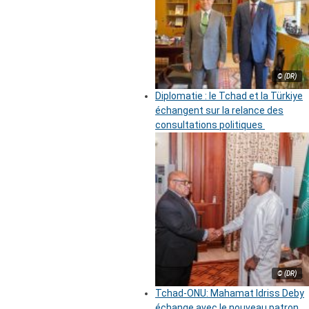
© (DR)
Diplomatie : le Tchad et la Türkiye
échangent sur la relance des
consultations politiques
© (DR)
Tchad-ONU: Mahamat Idriss Deby
échange avec le nouveau patron