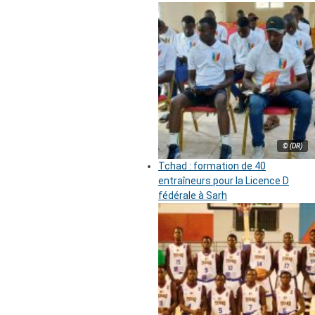
© (DR)
Tchad : formation de 40
entraîneurs pour la Licence D
fédérale à Sarh