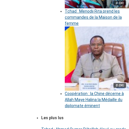
© (DR)
Tchad : Menodji Rita prend les
commandes de la Maison de la
femme
© (DR)
Coopération : la Chine décerne à
Allah Maye Halina la Médaille du
diplomate éminent
Les plus lus