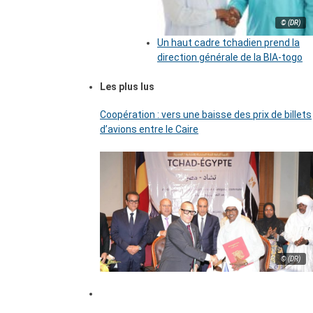
© (DR)
Un haut cadre tchadien prend la
direction générale de la BIA-togo
Les plus lus
Coopération : vers une baisse des prix de billets
d’avions entre le Caire
© (DR)