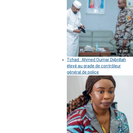
© (DR)
Tchad : Ahmed Oumar Djibrillah
élevé au grade de contrôleur
général de police