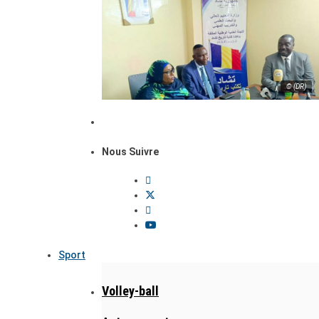
© (DR)
Nous Suivre
Sport
Volley-ball