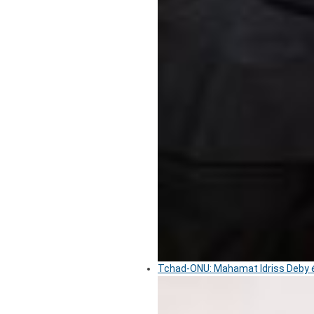
Tchad-ONU: Mahamat Idriss Deby é