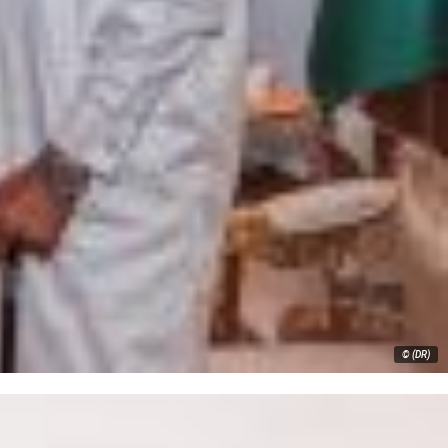
© (DR)