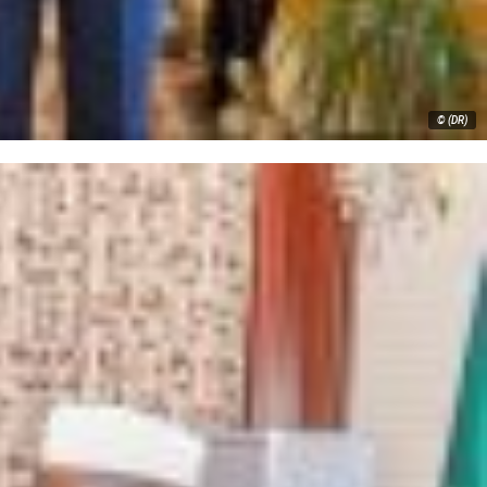
© (DR)