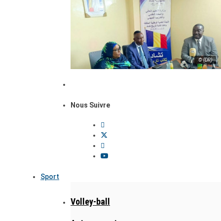
© (DR)
Nous Suivre
Sport
Volley-ball