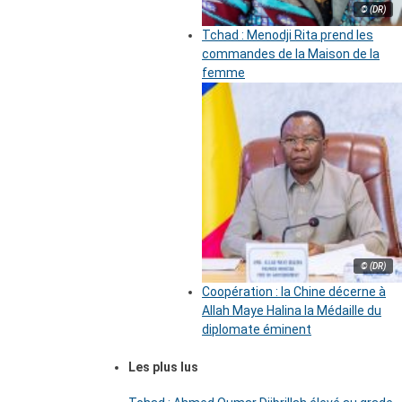
© (DR)
Tchad : Menodji Rita prend les
commandes de la Maison de la
femme
© (DR)
Coopération : la Chine décerne à
Allah Maye Halina la Médaille du
diplomate éminent
Les plus lus