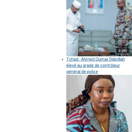
© (DR)
Tchad : Ahmed Oumar Djibrillah
élevé au grade de contrôleur
général de police