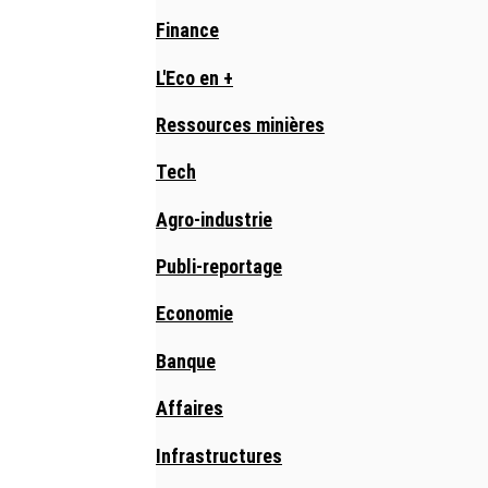
Finance
L'Eco en +
Ressources minières
Tech
Agro-industrie
Publi-reportage
Economie
Banque
Affaires
Infrastructures