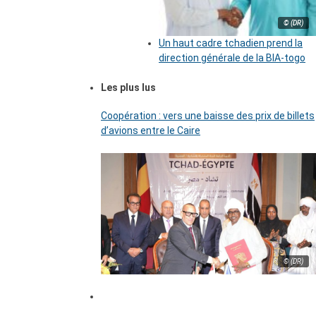
© (DR)
Un haut cadre tchadien prend la
direction générale de la BIA-togo
Les plus lus
Coopération : vers une baisse des prix de billets
d’avions entre le Caire
© (DR)