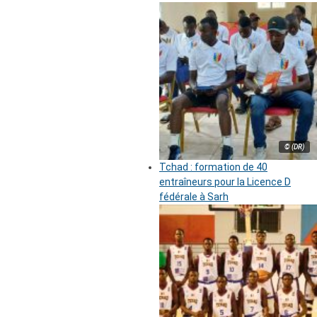
© (DR)
Tchad : formation de 40
entraîneurs pour la Licence D
fédérale à Sarh