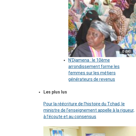
© (DR)
N’Djamena : le 10ème
arrondissement forme les
femmes sur les métiers
générateurs de revenus
Les plus lus
Pour la réécriture de l’histoire du Tchad, le
ministre de l’enseignement appelle à la rigueur,
à l’écoute et au consensus