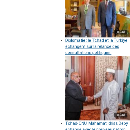
© (DR)
Diplomatie : le Tchad et la Türkiye
échangent sur la relance des
consultations politiques
© (DR)
Tchad-ONU: Mahamat Idriss Deby
échange avec le nouveau patron