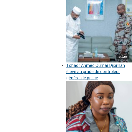
© (DR)
Tchad : Ahmed Oumar Djibrillah
élevé au grade de contrôleur
général de police