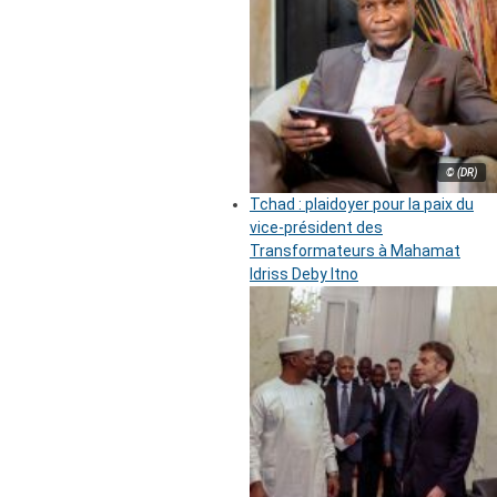
© (DR)
Tchad : plaidoyer pour la paix du
vice-président des
Transformateurs à Mahamat
Idriss Deby Itno