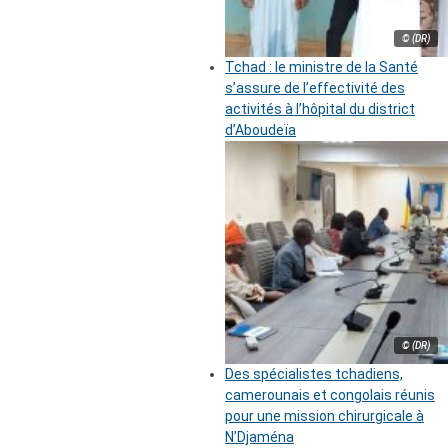
© (DR)
Tchad : le ministre de la Santé
s’assure de l’effectivité des
activités à l’hôpital du district
d’Aboudeïa
© (DR)
Des spécialistes tchadiens,
camerounais et congolais réunis
pour une mission chirurgicale à
N’Djaména