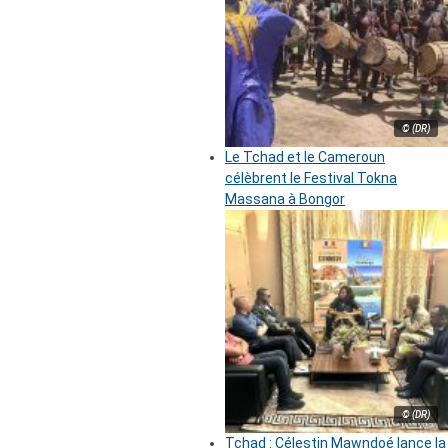
© (DR)
Le Tchad et le Cameroun
célèbrent le Festival Tokna
Massana à Bongor
© (DR)
Tchad : Célestin Mawndoé lance la