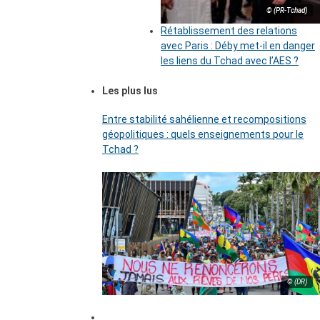
© (PR-Tchad)
Rétablissement des relations
avec Paris : Déby met-il en danger
les liens du Tchad avec l’AES ?
Les plus lus
Entre stabilité sahélienne et recompositions
géopolitiques : quels enseignements pour le
Tchad ?
© (DR)