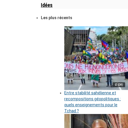
Idées
Les plus récents
© (DR)
Entre stabilité sahélienne et
recompositions géopolitiques :
quels enseignements pour le
Tchad ?