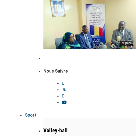
© (DR)
Nous Suivre
Sport
Volley-ball