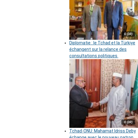
© (DR)
Diplomatie : le Tchad et la Türkiye
échangent sur la relance des
consultations politiques
© (DR)
Tchad-ONU: Mahamat Idriss Deby
échange avec le nouveau patron