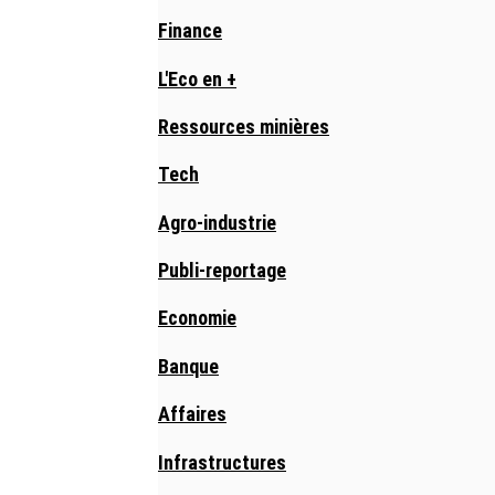
Finance
L'Eco en +
Ressources minières
Tech
Agro-industrie
Publi-reportage
Economie
Banque
Affaires
Infrastructures