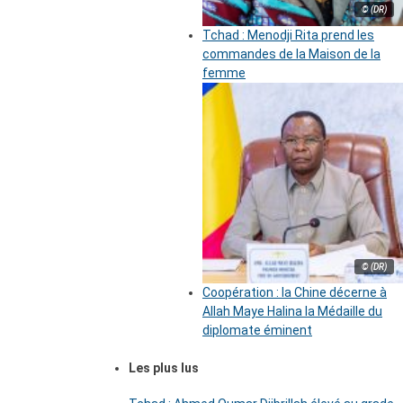
© (DR)
Tchad : Menodji Rita prend les
commandes de la Maison de la
femme
© (DR)
Coopération : la Chine décerne à
Allah Maye Halina la Médaille du
diplomate éminent
Les plus lus