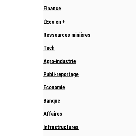
Finance
L'Eco en +
Ressources minières
Tech
Agro-industrie
Publi-reportage
Economie
Banque
Affaires
Infrastructures