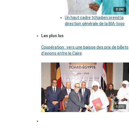
© (DR)
Un haut cadre tchadien prend la
direction générale de la BIA-togo
Les plus lus
Coopération : vers une baisse des prix de billets
d’avions entre le Caire
© (DR)