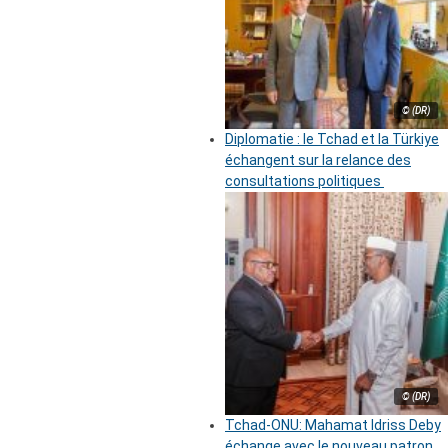
© (DR)
Diplomatie : le Tchad et la Türkiye
échangent sur la relance des
consultations politiques
© (DR)
Tchad-ONU: Mahamat Idriss Deby
échange avec le nouveau patron