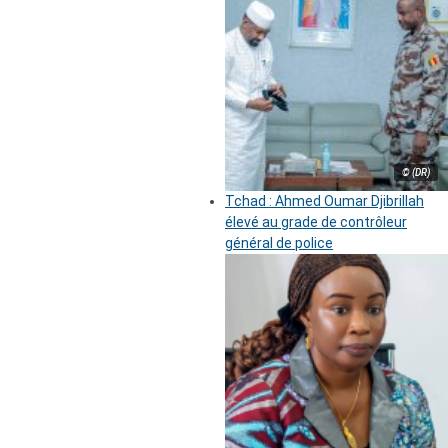
© (DR)
Tchad : Ahmed Oumar Djibrillah
élevé au grade de contrôleur
général de police