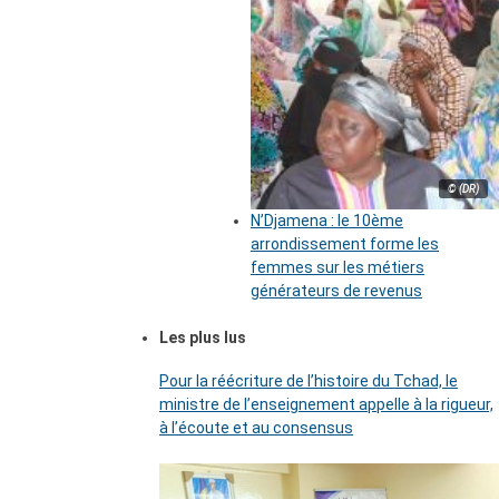
© (DR)
N’Djamena : le 10ème
arrondissement forme les
femmes sur les métiers
générateurs de revenus
Les plus lus
Pour la réécriture de l’histoire du Tchad, le
ministre de l’enseignement appelle à la rigueur,
à l’écoute et au consensus