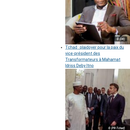
© (DR)
Tchad : plaidoyer pour la paix du
vice-président des
Transformateurs à Mahamat
Idriss Deby Itno
© (PR-Tchad)