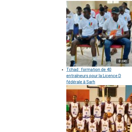
© (DR)
Tchad : formation de 40
entraîneurs pour la Licence D
fédérale à Sarh