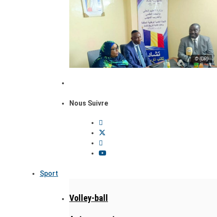
© (DR)
Nous Suivre
Sport
Volley-ball