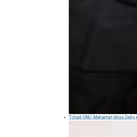
Tchad-ONU: Mahamat Idriss Deby é