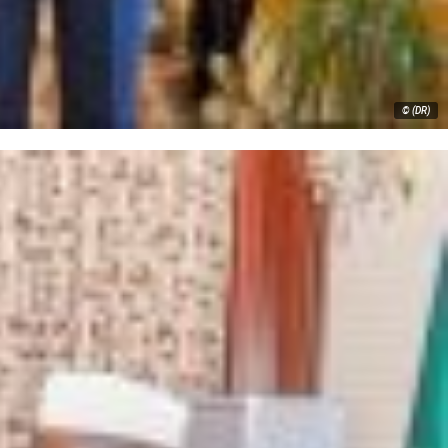
© (DR)