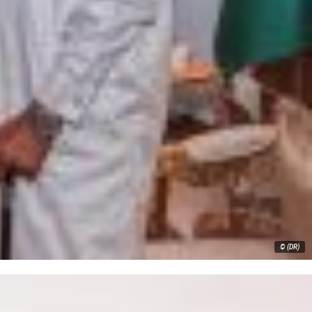
© (DR)