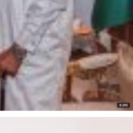
© (DR)