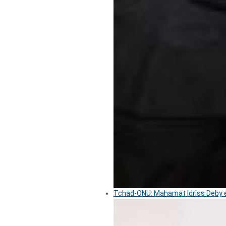
Tchad-ONU: Mahamat Idriss Deby é