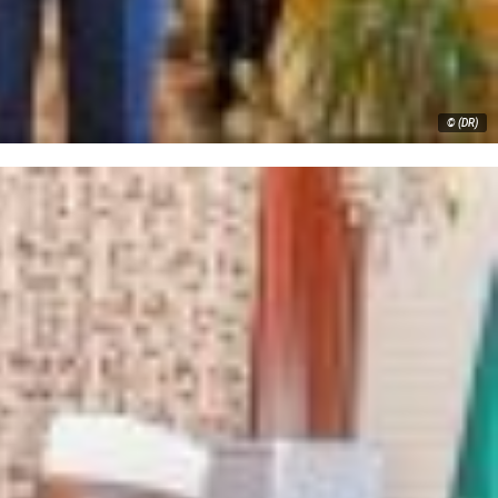
© (DR)