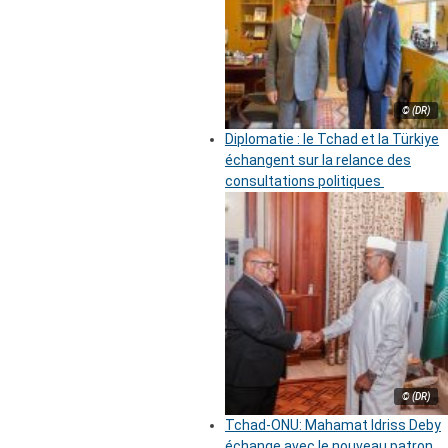
© (DR)
Diplomatie : le Tchad et la Türkiye
échangent sur la relance des
consultations politiques
© (DR)
Tchad-ONU: Mahamat Idriss Deby
échange avec le nouveau patron