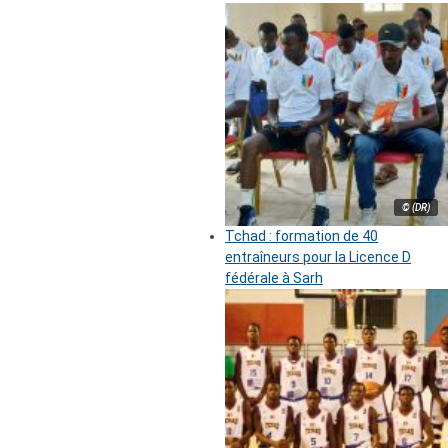
© (DR)
Tchad : formation de 40
entraîneurs pour la Licence D
fédérale à Sarh