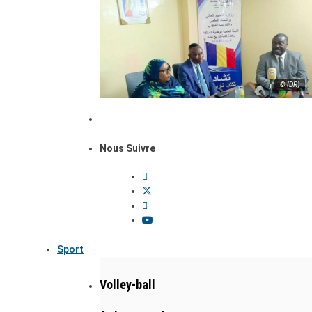
© (DR)
Nous Suivre
Sport
Volley-ball