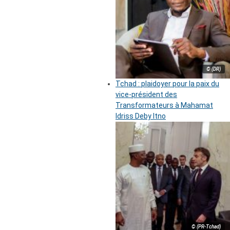
© (DR)
Tchad : plaidoyer pour la paix du
vice-président des
Transformateurs à Mahamat
Idriss Deby Itno
© (PR-Tchad)