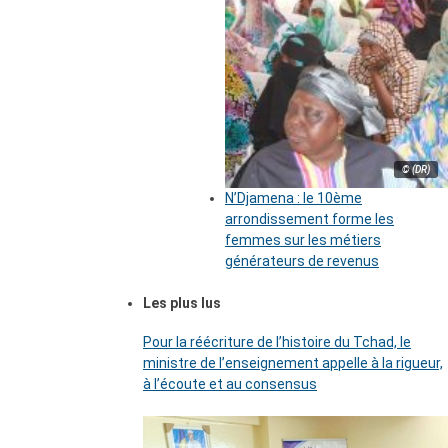
© (DR)
N’Djamena : le 10ème
arrondissement forme les
femmes sur les métiers
générateurs de revenus
Les plus lus
Pour la réécriture de l’histoire du Tchad, le
ministre de l’enseignement appelle à la rigueur,
à l’écoute et au consensus