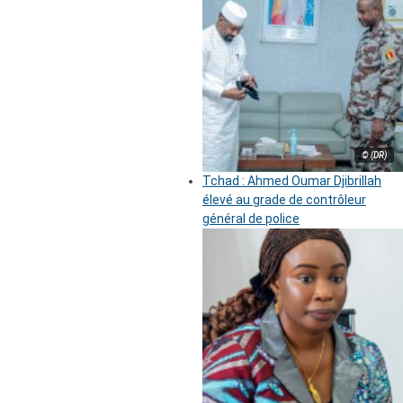
© (DR)
Tchad : Ahmed Oumar Djibrillah
élevé au grade de contrôleur
général de police