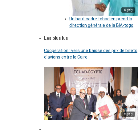
© (DR)
Un haut cadre tchadien prend la
direction générale de la BIA-togo
Les plus lus
Coopération : vers une baisse des prix de billets
d’avions entre le Caire
© (DR)