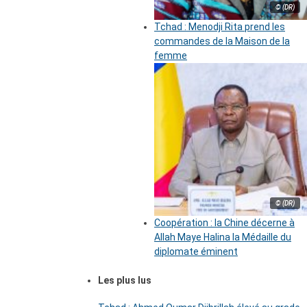
© (DR)
Tchad : Menodji Rita prend les
commandes de la Maison de la
femme
© (DR)
Coopération : la Chine décerne à
Allah Maye Halina la Médaille du
diplomate éminent
Les plus lus