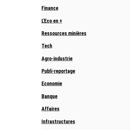
Finance
L'Eco en +
Ressources minières
Tech
Agro-industrie
Publi-reportage
Economie
Banque
Affaires
Infrastructures