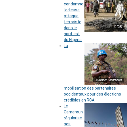
condamne
l’odieuse
attaque
terroriste
© (DR)
dans le
nord-est
du Nigéria
La
© Ibrahim Shérif Senth
mobilisation des partenaires
occidentaux pour des élections
crédibles en RCA
Le
Cameroun
régularise
ses