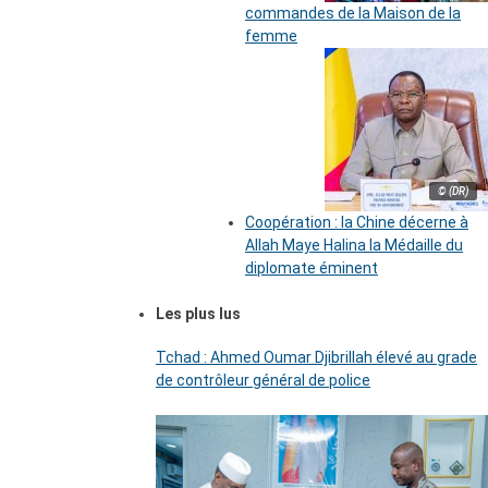
commandes de la Maison de la
femme
© (DR)
Coopération : la Chine décerne à
Allah Maye Halina la Médaille du
diplomate éminent
Les plus lus
Tchad : Ahmed Oumar Djibrillah élevé au grade
de contrôleur général de police