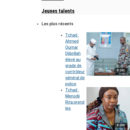
Jeunes talents
Les plus récents
Tchad :
Ahmed
Oumar
Djibrillah
élevé au
grade de
© (DR)
contrôleur
général de
police
Tchad :
Menodji
Rita prend
les
© (DR)