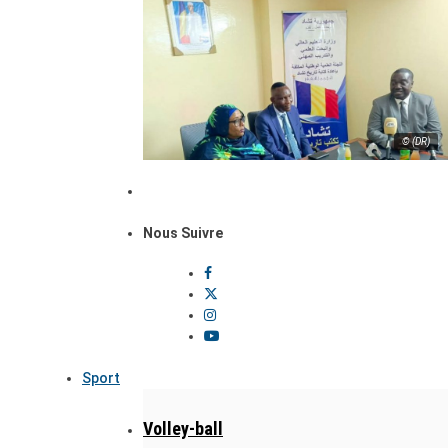
© (DR)
Nous Suivre
Sport
Volley-ball