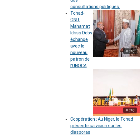
des
consultations politiques
Tchad-
ONU:
Mahamat
Idriss Deby
échange
avec le
© (DR)
nouveau
patron de
l’UNOCA
© (DR)
Coopération : Au Niger, le Tchad
présente sa vision sur les
diasporas