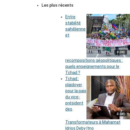
Les plus récents
Entre
stabilité
sahélienne
et
© (DR)
recompositions géopolitiques :
quels enseignements pour le
Tchad ?
Tchad :
plaidoyer
pour la paix
du vice-
président
des
© (DR)
Transformateurs à Mahamat
Idriss Deby Itno