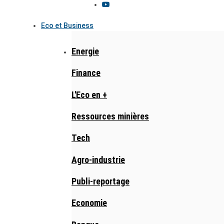
Eco et Business
Energie
Finance
L'Eco en +
Ressources minières
Tech
Agro-industrie
Publi-reportage
Economie