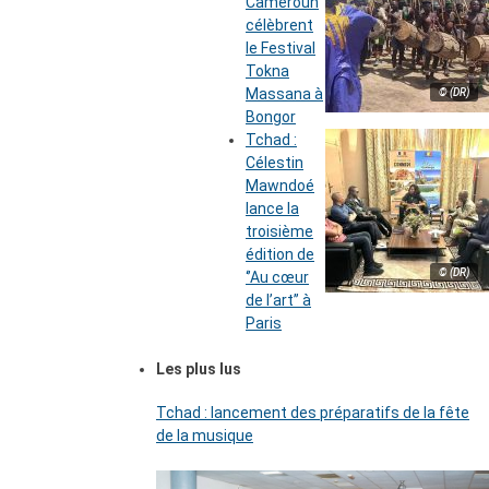
Cameroun
célèbrent
le Festival
Tokna
Massana à
© (DR)
Bongor
Tchad :
Célestin
Mawndoé
lance la
troisième
édition de
© (DR)
‘’Au cœur
de l’art’’ à
Paris
Les plus lus
Tchad : lancement des préparatifs de la fête
de la musique