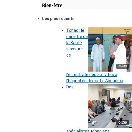
Bien-être
Les plus récents
Tchad : le
ministre de
la Santé
s’assure
de
© (DR)
l’effectivité des activités à
l’hôpital du district d’Aboudeïa
Des
© (DR)
spécialistes tchadiens,