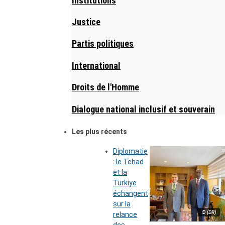
Institutions
Justice
Partis politiques
International
Droits de l'Homme
Dialogue national inclusif et souverain
Les plus récents
Diplomatie
: le Tchad
et la
Türkiye
échangent
sur la
© (DR)
relance