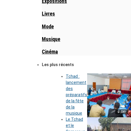
Expositions
Livres
Mode
Musique
Cinéma
Les plus récents
Tchad :
lancement
des
préparatifs
de la fête
de la
© (DR)
musique
Le Tchad
et le