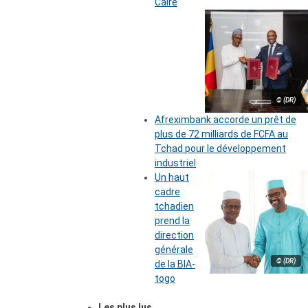
Caire
© (DR)
Afreximbank accorde un prêt de
plus de 72 milliards de FCFA au
Tchad pour le développement
industriel
Un haut
cadre
tchadien
prend la
direction
générale
© (DR)
de la BIA-
togo
Les plus lus