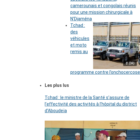
camerounais et congolais réunis
pour une mission chirurgicale à
N’Djaména
Tchad :
des
véhicules
et moto
remis au
© (DR)
programme contre l’onchocercose
Les plus lus
Tchad : le ministre de la Santé s’assure de
l’effectivité des activités à l’hôpital du district
d’Aboudeïa