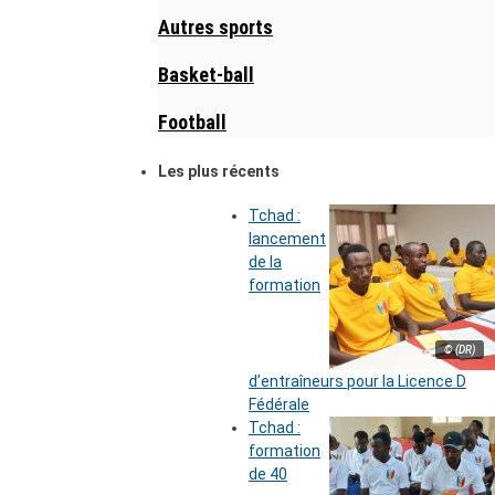
Autres sports
Basket-ball
Football
Les plus récents
Tchad :
lancement
de la
formation
© (DR)
d’entraîneurs pour la Licence D
Fédérale
Tchad :
formation
de 40