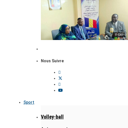
© (DR)
Nous Suivre
Sport
Volley-ball