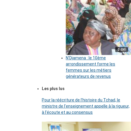
© (DR)
N’Djamena : le 10ème
arrondissement forme les
femmes sur les métiers
générateurs de revenus
Les plus lus
Pour la réécriture de l’histoire du Tchad, le
ministre de l’enseignement appelle à la rigueur,
à l’écoute et au consensus