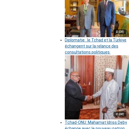
© (DR)
Diplomatie : le Tchad et la Türkiye
échangent sur la relance des
consultations politiques
© (DR)
Tchad-ONU: Mahamat Idriss Deby
échange avec le nouveau patron