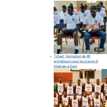
© (DR)
Tchad : formation de 40
entraîneurs pour la Licence D
fédérale à Sarh