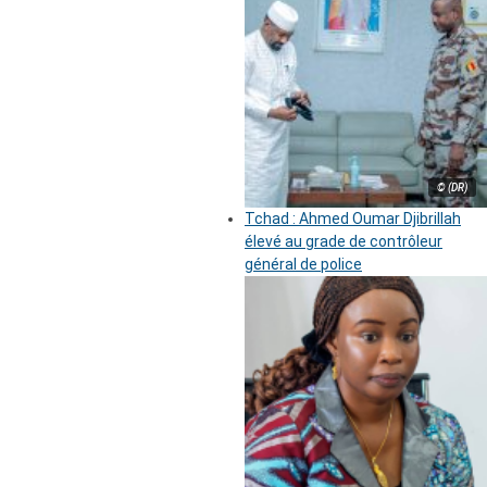
© (DR)
Tchad : Ahmed Oumar Djibrillah
élevé au grade de contrôleur
général de police