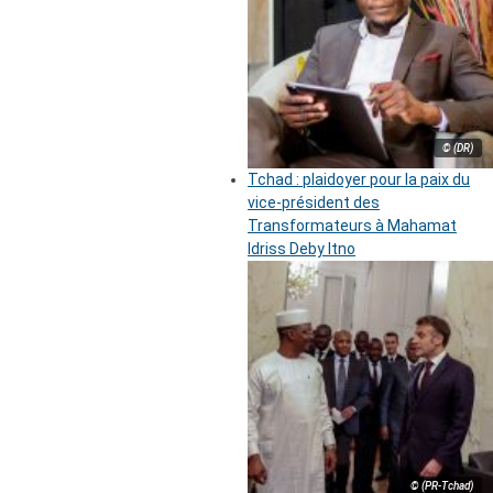
© (DR)
Tchad : plaidoyer pour la paix du
vice-président des
Transformateurs à Mahamat
Idriss Deby Itno
© (PR-Tchad)