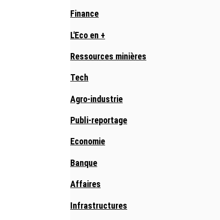
Finance
L'Eco en +
Ressources minières
Tech
Agro-industrie
Publi-reportage
Economie
Banque
Affaires
Infrastructures