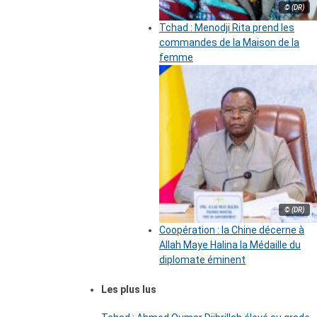
© (DR)
Tchad : Menodji Rita prend les
commandes de la Maison de la
femme
© (DR)
Coopération : la Chine décerne à
Allah Maye Halina la Médaille du
diplomate éminent
Les plus lus