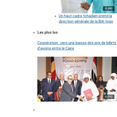
© (DR)
Un haut cadre tchadien prend la
direction générale de la BIA-togo
Les plus lus
Coopération : vers une baisse des prix de billets
d’avions entre le Caire
© (DR)