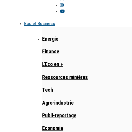
Eco et Business
Energie
Finance
L'Eco en +
Ressources minières
Tech
Agro-industrie
Publi-reportage
Economie