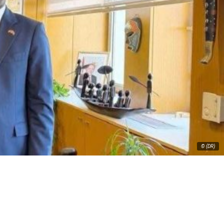
© (DR)