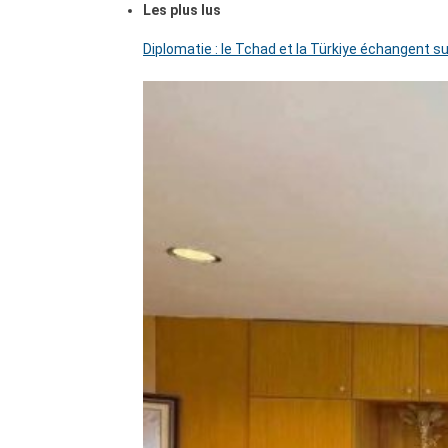
Les plus lus
Diplomatie : le Tchad et la Türkiye échangent su