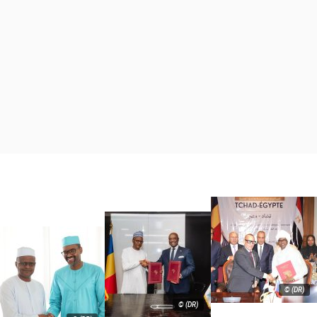
© (DR)
© (DR)