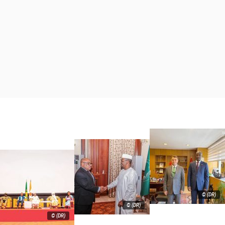
© (DR)
© (DR)
© (DR)