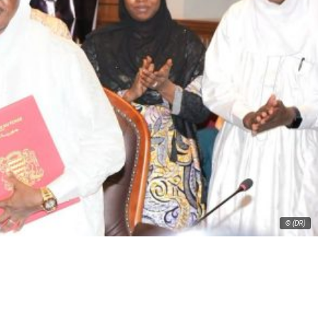
© (DR)