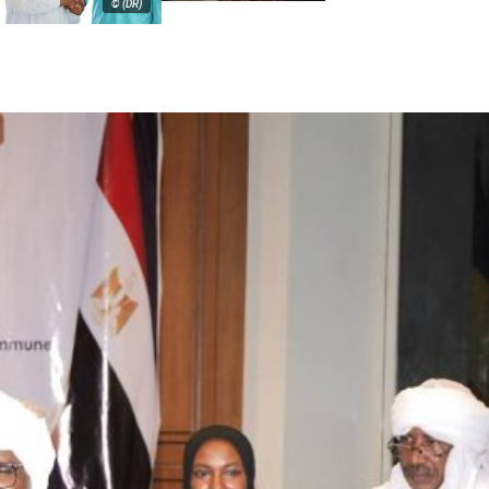
© (DR)