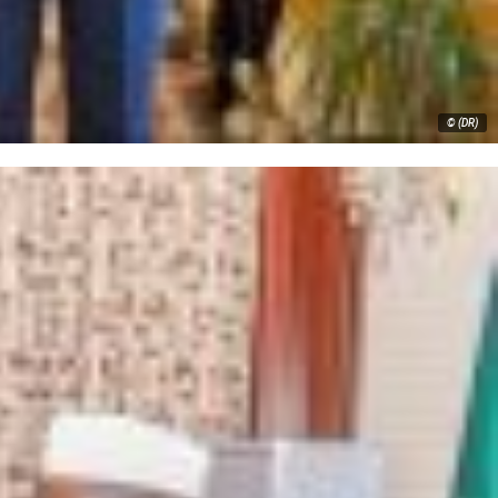
© (DR)