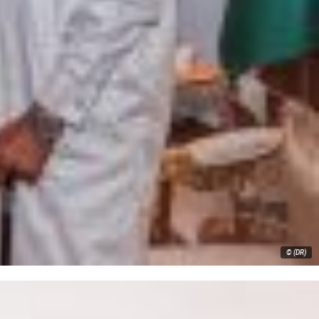
© (DR)