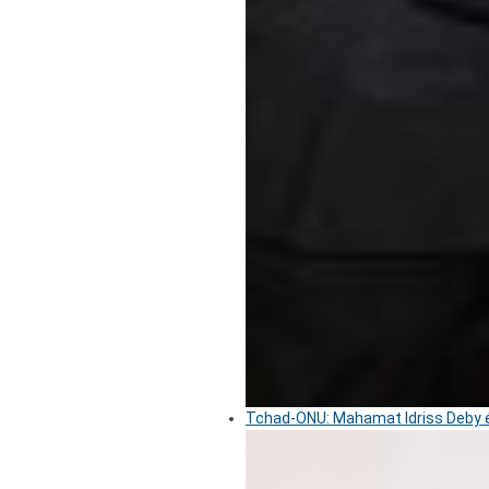
Tchad-ONU: Mahamat Idriss Deby é