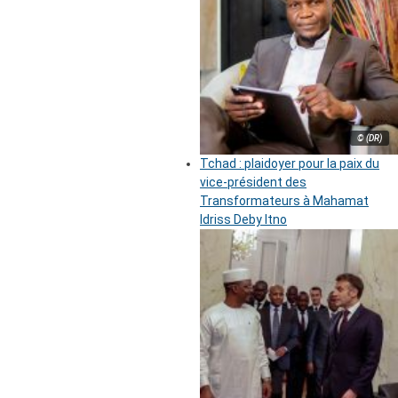
© (DR)
Tchad : plaidoyer pour la paix du
vice-président des
Transformateurs à Mahamat
Idriss Deby Itno