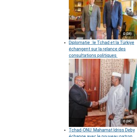
© (DR)
Diplomatie : le Tchad et la Türkiye
échangent sur la relance des
consultations politiques
© (DR)
Tchad-ONU: Mahamat Idriss Deby
échange avec le nouveau patron