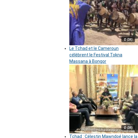
© (DR)
Le Tchad et le Cameroun
célèbrent le Festival Tokna
Massana à Bongor
© (DR)
Tchad : Célestin Mawndoé lance la