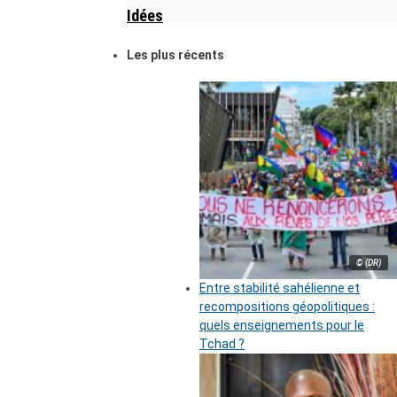
Idées
Les plus récents
© (DR)
Entre stabilité sahélienne et
recompositions géopolitiques :
quels enseignements pour le
Tchad ?