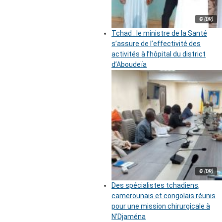
© (DR)
Tchad : le ministre de la Santé
s’assure de l’effectivité des
activités à l’hôpital du district
d’Aboudeïa
© (DR)
Des spécialistes tchadiens,
camerounais et congolais réunis
pour une mission chirurgicale à
N’Djaména