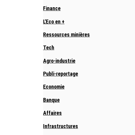
Finance
L'Eco en +
Ressources minières
Tech
Agro-industrie
Publi-reportage
Economie
Banque
Affaires
Infrastructures