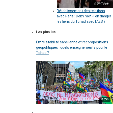
© (PR-Tchad)
Rétablissement des relations
avec Paris : Déby met-il en danger
les liens du Tchad avec l’AES ?
Les plus lus
Entre stabilité sahélienne et recompositions
géopolitiques : quels enseignements pour le
Tchad ?
© (DR)