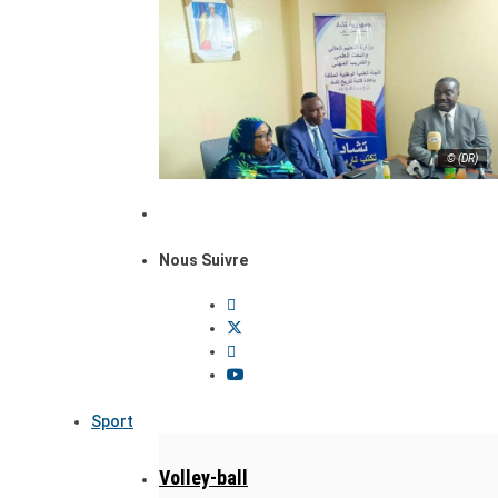
© (DR)
Nous Suivre
Sport
Volley-ball