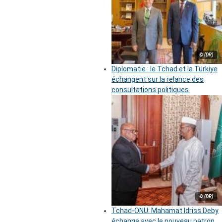
© (DR)
Diplomatie : le Tchad et la Türkiye
échangent sur la relance des
consultations politiques
© (DR)
Tchad-ONU: Mahamat Idriss Deby
échange avec le nouveau patron