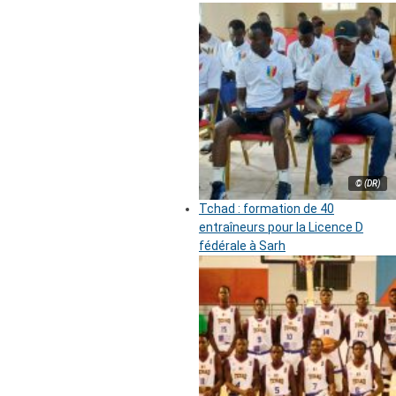
© (DR)
Tchad : formation de 40
entraîneurs pour la Licence D
fédérale à Sarh