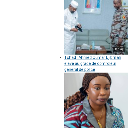
© (DR)
Tchad : Ahmed Oumar Djibrillah
élevé au grade de contrôleur
général de police