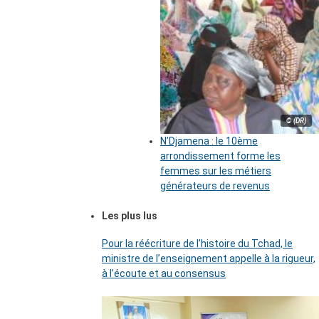
© (DR)
N’Djamena : le 10ème
arrondissement forme les
femmes sur les métiers
générateurs de revenus
Les plus lus
Pour la réécriture de l’histoire du Tchad, le
ministre de l’enseignement appelle à la rigueur,
à l’écoute et au consensus