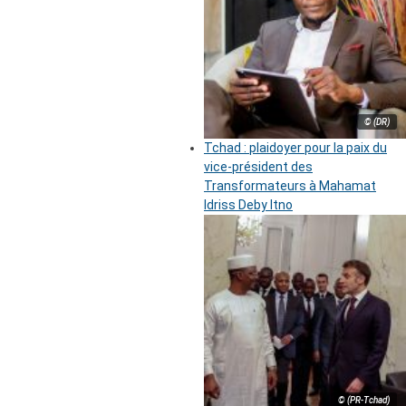
© (DR)
Tchad : plaidoyer pour la paix du
vice-président des
Transformateurs à Mahamat
Idriss Deby Itno
© (PR-Tchad)