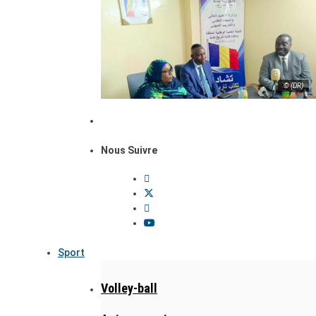
© (DR)
Nous Suivre
Sport
Volley-ball