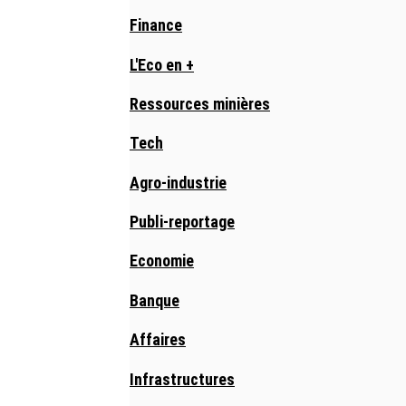
Finance
L'Eco en +
Ressources minières
Tech
Agro-industrie
Publi-reportage
Economie
Banque
Affaires
Infrastructures