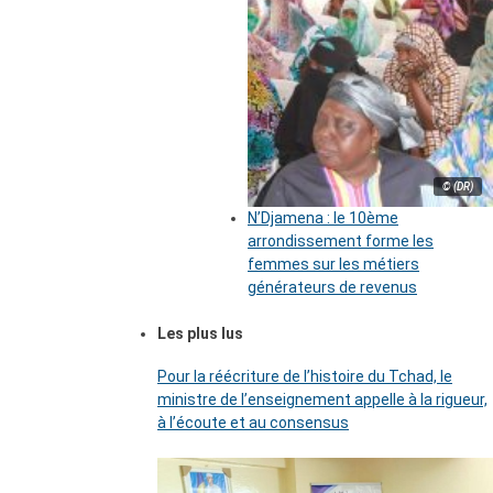
© (DR)
N’Djamena : le 10ème
arrondissement forme les
femmes sur les métiers
générateurs de revenus
Les plus lus
Pour la réécriture de l’histoire du Tchad, le
ministre de l’enseignement appelle à la rigueur,
à l’écoute et au consensus