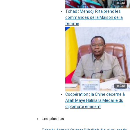
© (DR)
Tchad : Menodji Rita prend les
commandes de la Maison de la
femme
© (DR)
Coopération : la Chine décerne à
Allah Maye Halina la Médaille du
diplomate éminent
Les plus lus