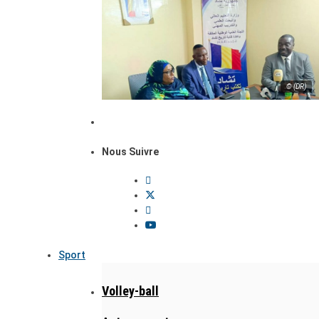
© (DR)
Nous Suivre
Sport
Volley-ball