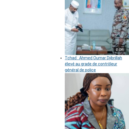
© (DR)
Tchad : Ahmed Oumar Djibrillah
élevé au grade de contrôleur
général de police