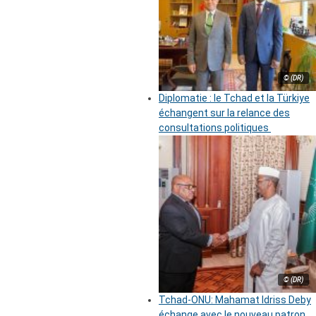
© (DR)
Diplomatie : le Tchad et la Türkiye
échangent sur la relance des
consultations politiques
© (DR)
Tchad-ONU: Mahamat Idriss Deby
échange avec le nouveau patron