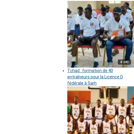
© (DR)
Tchad : formation de 40
entraîneurs pour la Licence D
fédérale à Sarh