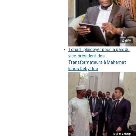
© (DR)
Tchad : plaidoyer pour la paix du
vice-président des
Transformateurs à Mahamat
Idriss Deby Itno
© (PR-Tchad)