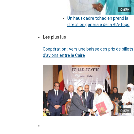
© (DR)
Un haut cadre tchadien prend la
direction générale de la BIA-togo
Les plus lus
Coopération : vers une baisse des prix de billets
d’avions entre le Caire
© (DR)