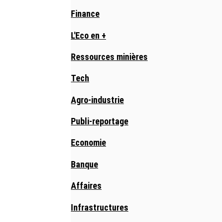
Finance
L'Eco en +
Ressources minières
Tech
Agro-industrie
Publi-reportage
Economie
Banque
Affaires
Infrastructures