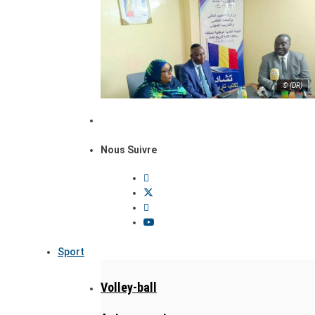
© (DR)
Nous Suivre
Sport
Volley-ball