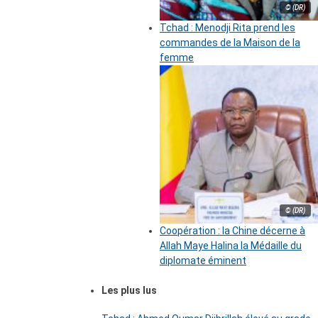
© (DR)
Tchad : Menodji Rita prend les
commandes de la Maison de la
femme
© (DR)
Coopération : la Chine décerne à
Allah Maye Halina la Médaille du
diplomate éminent
Les plus lus