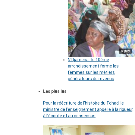
© (DR)
N’Djamena : le 10ème
arrondissement forme les
femmes sur les métiers
générateurs de revenus
Les plus lus
Pour la réécriture de l’histoire du Tchad, le
ministre de l’enseignement appelle à la rigueur,
à l’écoute et au consensus