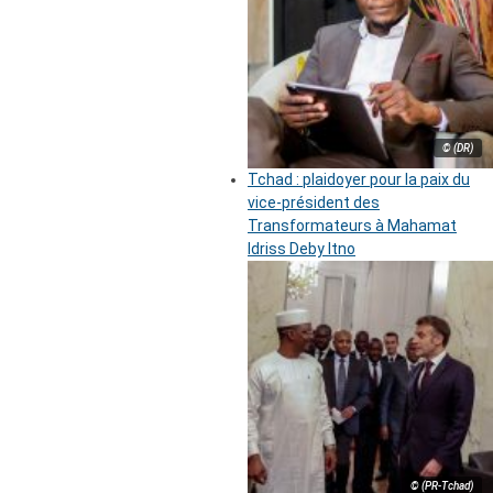
© (DR)
Tchad : plaidoyer pour la paix du
vice-président des
Transformateurs à Mahamat
Idriss Deby Itno
© (PR-Tchad)