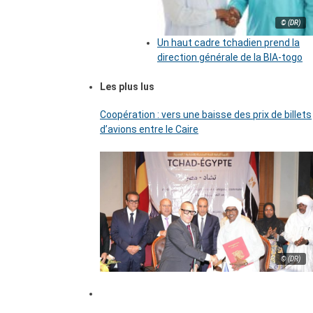
© (DR)
Un haut cadre tchadien prend la
direction générale de la BIA-togo
Les plus lus
Coopération : vers une baisse des prix de billets
d’avions entre le Caire
© (DR)