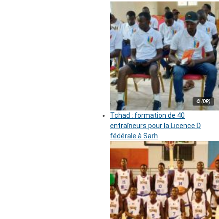
© (DR)
Tchad : formation de 40
entraîneurs pour la Licence D
fédérale à Sarh