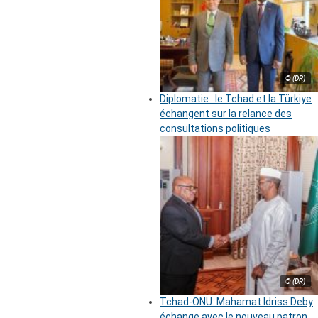
© (DR)
Diplomatie : le Tchad et la Türkiye
échangent sur la relance des
consultations politiques
© (DR)
Tchad-ONU: Mahamat Idriss Deby
échange avec le nouveau patron