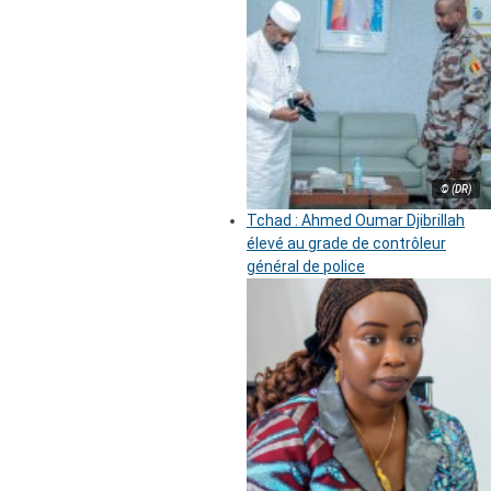
© (DR)
Tchad : Ahmed Oumar Djibrillah
élevé au grade de contrôleur
général de police