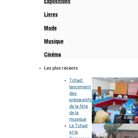
Expositions
Livres
Mode
Musique
Cinéma
Les plus récents
Tchad :
lancement
des
préparatifs
de la fête
de la
© (DR)
musique
Le Tchad
et le