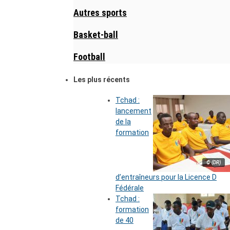
Autres sports
Basket-ball
Football
Les plus récents
Tchad :
lancement
de la
formation
© (DR)
d’entraîneurs pour la Licence D
Fédérale
Tchad :
formation
de 40