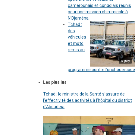
camerounais et congolais réunis
pour une mission chirurgicale à
N’Djaména
Tchad :
des
véhicules
et moto
remis au
© (DR)
programme contre l’onchocercose
Les plus lus
Tchad : le ministre de la Santé s’assure de
l’effectivité des activités à l’hôpital du district
d’Aboudeïa