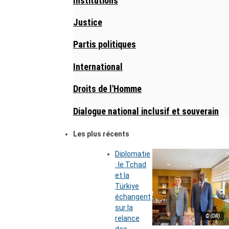
Institutions
Justice
Partis politiques
International
Droits de l'Homme
Dialogue national inclusif et souverain
Les plus récents
Diplomatie
: le Tchad
et la
Türkiye
échangent
sur la
© (DR)
relance