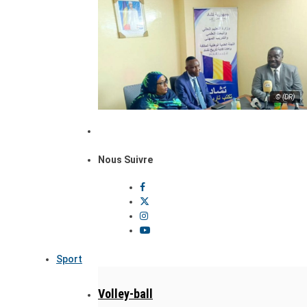
© (DR)
Nous Suivre
Sport
Volley-ball