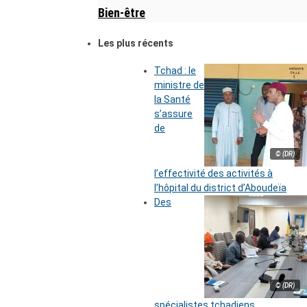
Bien-être
Les plus récents
Tchad : le
ministre de
la Santé
s’assure
de
© (DR)
l’effectivité des activités à
l’hôpital du district d’Aboudeïa
Des
© (DR)
spécialistes tchadiens,