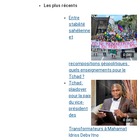
Les plus récents
Entre
stabilité
sahélienne
et
© (DR)
recompositions géopolitiques :
quels enseignements pour le
Tchad ?
Tchad :
plaidoyer
pour la paix
du vice-
président
des
© (DR)
Transformateurs à Mahamat
Idriss Deby Itno