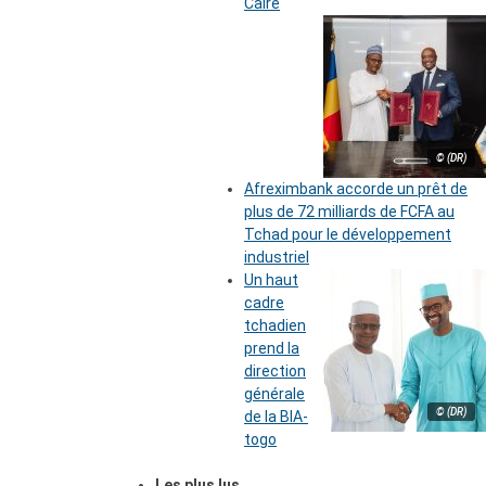
Caire
© (DR)
Afreximbank accorde un prêt de
plus de 72 milliards de FCFA au
Tchad pour le développement
industriel
Un haut
cadre
tchadien
prend la
direction
générale
© (DR)
de la BIA-
togo
Les plus lus