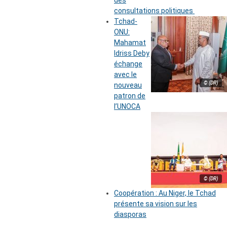
des
consultations politiques
Tchad-
ONU:
Mahamat
Idriss Deby
échange
avec le
© (DR)
nouveau
patron de
l’UNOCA
© (DR)
Coopération : Au Niger, le Tchad
présente sa vision sur les
diasporas