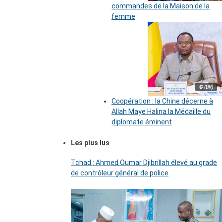
commandes de la Maison de la
femme
© (DR)
Coopération : la Chine décerne à
Allah Maye Halina la Médaille du
diplomate éminent
Les plus lus
Tchad : Ahmed Oumar Djibrillah élevé au grade
de contrôleur général de police