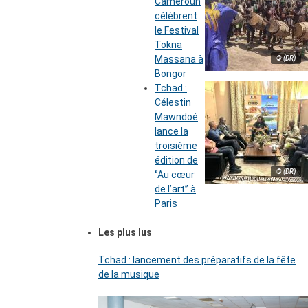
Cameroun
célèbrent
le Festival
Tokna
Massana à
© (DR)
Bongor
Tchad :
Célestin
Mawndoé
lance la
troisième
édition de
© (DR)
‘’Au cœur
de l’art’’ à
Paris
Les plus lus
Tchad : lancement des préparatifs de la fête
de la musique