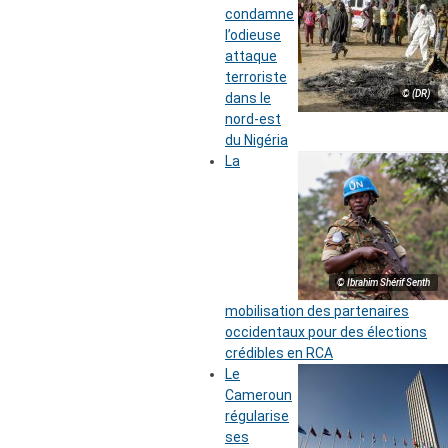
condamne
l’odieuse
attaque
terroriste
© (DR)
dans le
nord-est
du Nigéria
La
© Ibrahim Shérif Senth
mobilisation des partenaires
occidentaux pour des élections
crédibles en RCA
Le
Cameroun
régularise
ses