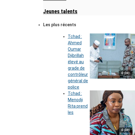
Jeunes talents
Les plus récents
Tchad :
Ahmed
Oumar
Djibrillah
élevé au
grade de
© (DR)
contrôleur
général de
police
Tchad :
Menodji
Rita prend
les
© (DR)