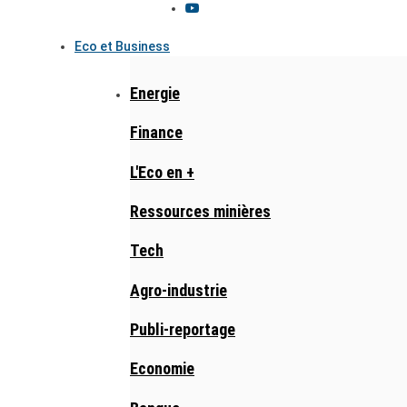
Eco et Business
Energie
Finance
L'Eco en +
Ressources minières
Tech
Agro-industrie
Publi-reportage
Economie