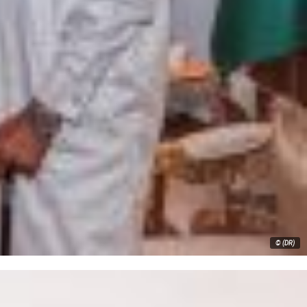
© (DR)