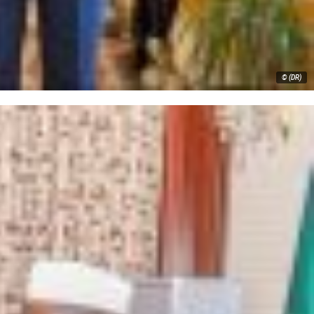
© (DR)