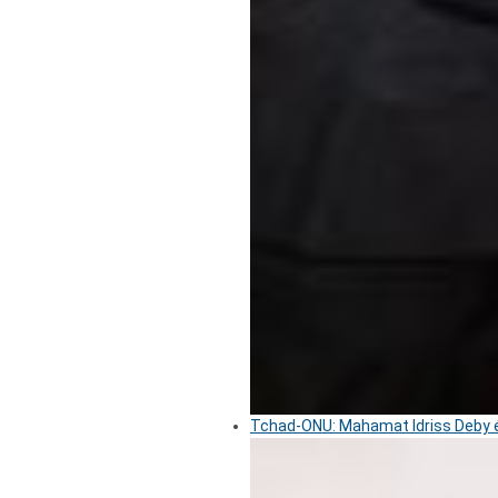
Tchad-ONU: Mahamat Idriss Deby é