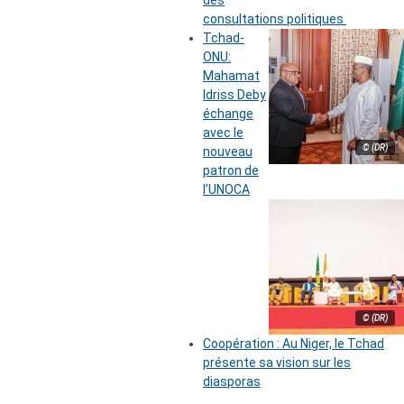
des
consultations politiques
Tchad-
ONU:
Mahamat
Idriss Deby
échange
avec le
© (DR)
nouveau
patron de
l’UNOCA
© (DR)
Coopération : Au Niger, le Tchad
présente sa vision sur les
diasporas