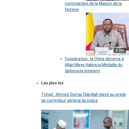
commandes de la Maison de la
femme
© (DR)
Coopération : la Chine décerne à
Allah Maye Halina la Médaille du
diplomate éminent
Les plus lus
Tchad : Ahmed Oumar Djibrillah élevé au grade
de contrôleur général de police