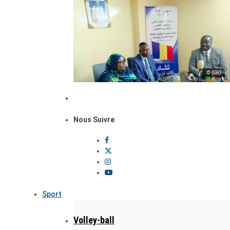
© (DR)
Nous Suivre
Sport
Volley-ball