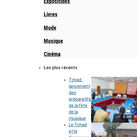
Expositions
Livres
Mode
Musique
Cinéma
Les plus récents
Tchad :
lancement
des
préparatifs
de la fête
de la
© (DR)
musique
Le Tchad
et le