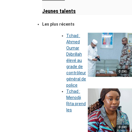
Jeunes talents
Les plus récents
Tchad :
Ahmed
Oumar
Djibrillah
élevé au
grade de
© (DR)
contrôleur
général de
police
Tchad :
Menodji
Rita prend
les
© (DR)