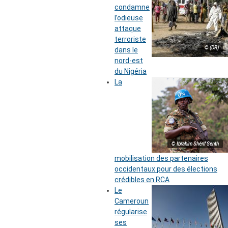
condamne
l’odieuse
attaque
terroriste
© (DR)
dans le
nord-est
du Nigéria
La
© Ibrahim Shérif Senth
mobilisation des partenaires
occidentaux pour des élections
crédibles en RCA
Le
Cameroun
régularise
ses