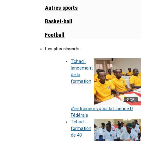
Autres sports
Basket-ball
Football
Les plus récents
Tchad :
lancement
de la
formation
© (DR)
d’entraîneurs pour la Licence D
Fédérale
Tchad :
formation
de 40