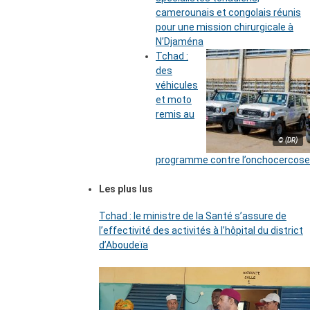
camerounais et congolais réunis
pour une mission chirurgicale à
N’Djaména
Tchad :
des
véhicules
et moto
remis au
© (DR)
programme contre l’onchocercose
Les plus lus
Tchad : le ministre de la Santé s’assure de
l’effectivité des activités à l’hôpital du district
d’Aboudeïa