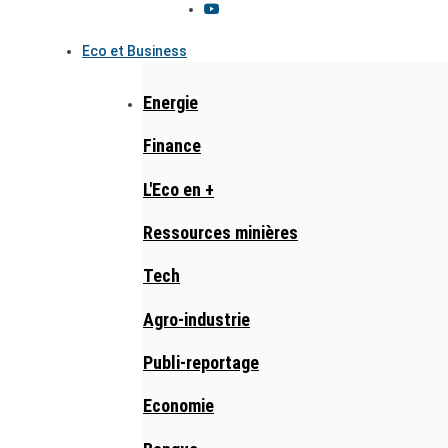
Eco et Business
Energie
Finance
L'Eco en +
Ressources minières
Tech
Agro-industrie
Publi-reportage
Economie