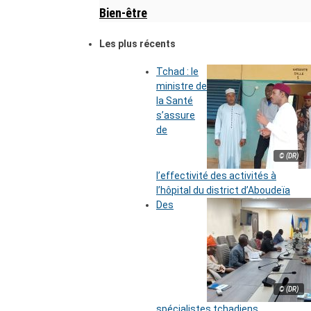
Bien-être
Les plus récents
Tchad : le
ministre de
la Santé
s’assure
de
© (DR)
l’effectivité des activités à
l’hôpital du district d’Aboudeïa
Des
© (DR)
spécialistes tchadiens,