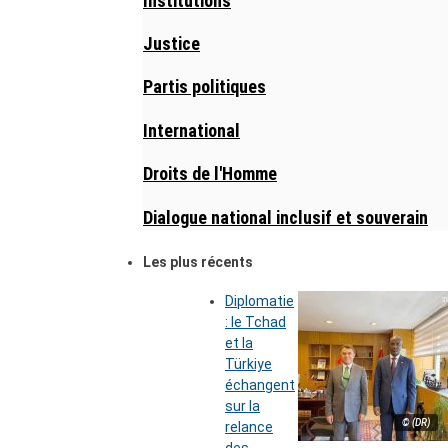
Institutions
Justice
Partis politiques
International
Droits de l'Homme
Dialogue national inclusif et souverain
Les plus récents
Diplomatie
: le Tchad
et la
Türkiye
échangent
sur la
© (DR)
relance