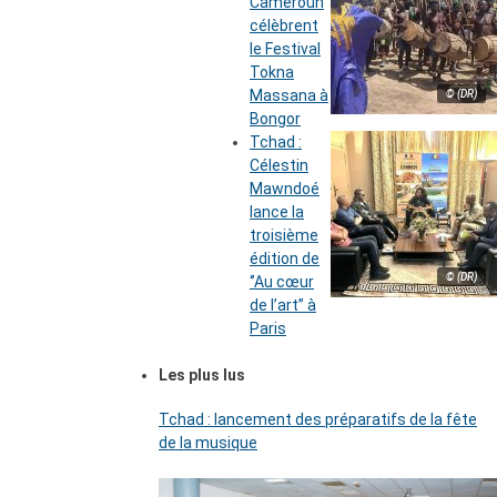
Cameroun
célèbrent
le Festival
Tokna
Massana à
© (DR)
Bongor
Tchad :
Célestin
Mawndoé
lance la
troisième
édition de
© (DR)
‘’Au cœur
de l’art’’ à
Paris
Les plus lus
Tchad : lancement des préparatifs de la fête
de la musique