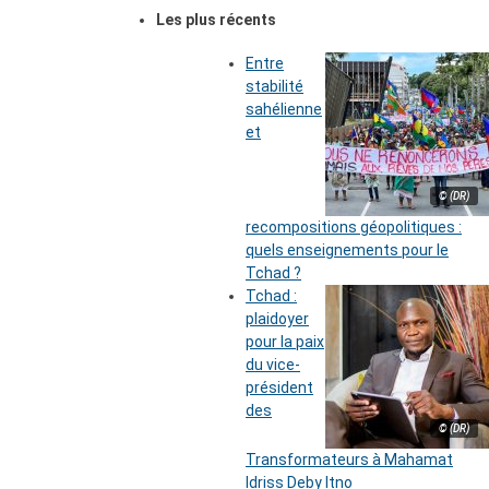
Les plus récents
Entre
stabilité
sahélienne
et
© (DR)
recompositions géopolitiques :
quels enseignements pour le
Tchad ?
Tchad :
plaidoyer
pour la paix
du vice-
président
des
© (DR)
Transformateurs à Mahamat
Idriss Deby Itno