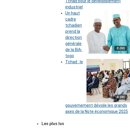
Tchad pour le développement
industriel
Un haut
cadre
tchadien
prend la
direction
générale
© (DR)
de la BIA-
togo
Tchad : le
© (DR)
gouvernement dévoile les grands
axes de la Note économique 2025
Les plus lus