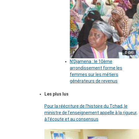
© (DR)
N’Djamena : le 10ème
arrondissement forme les
femmes sur les métiers
générateurs de revenus
Les plus lus
Pour la réécriture de l’histoire du Tchad, le
ministre de l’enseignement appelle à la rigueur,
à l’écoute et au consensus