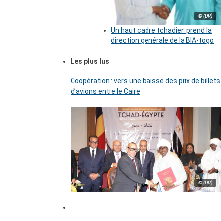
© (DR)
Un haut cadre tchadien prend la
direction générale de la BIA-togo
Les plus lus
Coopération : vers une baisse des prix de billets
d’avions entre le Caire
© (DR)