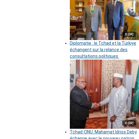
© (DR)
Diplomatie : le Tchad et la Türkiye
échangent sur la relance des
consultations politiques
© (DR)
Tchad-ONU: Mahamat Idriss Deby
échange avec le nouveau patron