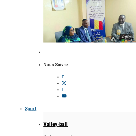
© (DR)
Nous Suivre
Sport
Volley-ball