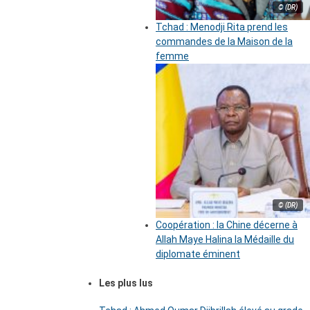
© (DR)
Tchad : Menodji Rita prend les
commandes de la Maison de la
femme
© (DR)
Coopération : la Chine décerne à
Allah Maye Halina la Médaille du
diplomate éminent
Les plus lus