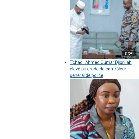
© (DR)
Tchad : Ahmed Oumar Djibrillah
élevé au grade de contrôleur
général de police