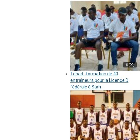
© (DR)
Tchad : formation de 40
entraîneurs pour la Licence D
fédérale à Sarh