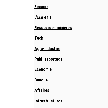
Finance
L'Eco en +
Ressources minières
Tech
Agro-industrie
Publi-reportage
Economie
Banque
Affaires
Infrastructures