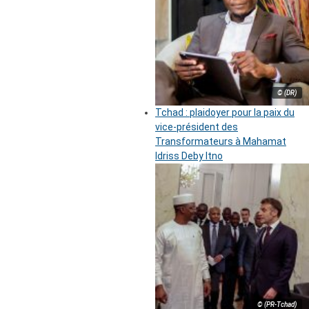
© (DR)
Tchad : plaidoyer pour la paix du
vice-président des
Transformateurs à Mahamat
Idriss Deby Itno
© (PR-Tchad)