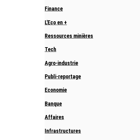
Finance
L'Eco en +
Ressources minières
Tech
Agro-industrie
Publi-reportage
Economie
Banque
Affaires
Infrastructures