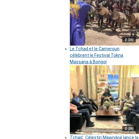
© (DR)
Le Tchad et le Cameroun
célèbrent le Festival Tokna
Massana à Bongor
© (DR)
Tchad : Célestin Mawndoé lance la