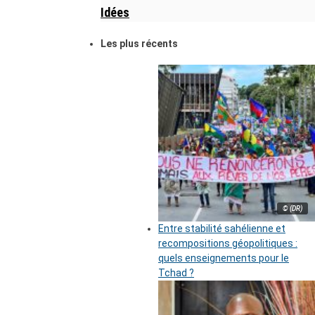
Idées
Les plus récents
© (DR)
Entre stabilité sahélienne et
recompositions géopolitiques :
quels enseignements pour le
Tchad ?