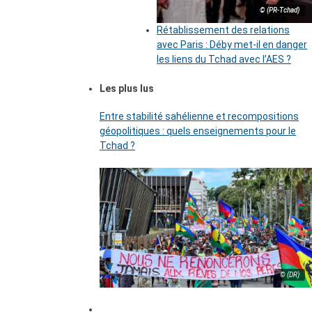
© (PR-Tchad)
Rétablissement des relations
avec Paris : Déby met-il en danger
les liens du Tchad avec l’AES ?
Les plus lus
Entre stabilité sahélienne et recompositions
géopolitiques : quels enseignements pour le
Tchad ?
© (DR)