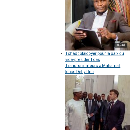
© (DR)
Tchad : plaidoyer pour la paix du
vice-président des
Transformateurs à Mahamat
Idriss Deby Itno