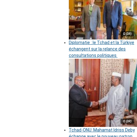
© (DR)
Diplomatie : le Tchad et la Türkiye
échangent sur la relance des
consultations politiques
© (DR)
Tchad-ONU: Mahamat Idriss Deby
échange avec le nouveau patron