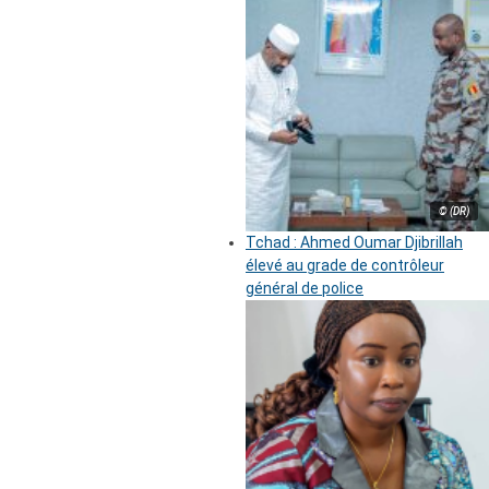
© (DR)
Tchad : Ahmed Oumar Djibrillah
élevé au grade de contrôleur
général de police