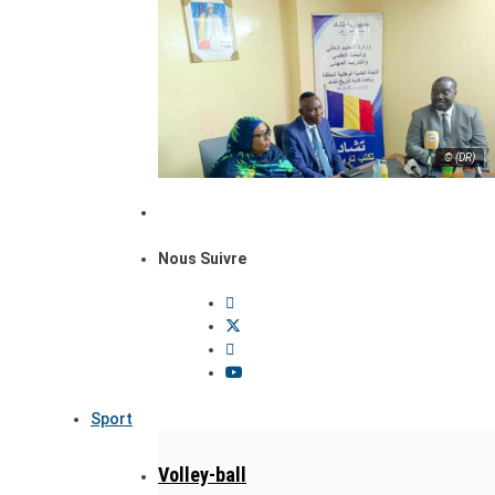
© (DR)
Nous Suivre
Sport
Volley-ball