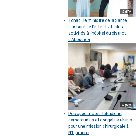
© (DR)
Tchad : le ministre de la Santé
s’assure de l’effectivité des
activités à l’hôpital du district
d’Aboudeïa
© (DR)
Des spécialistes tchadiens,
camerounais et congolais réunis
pour une mission chirurgicale à
N’Djaména