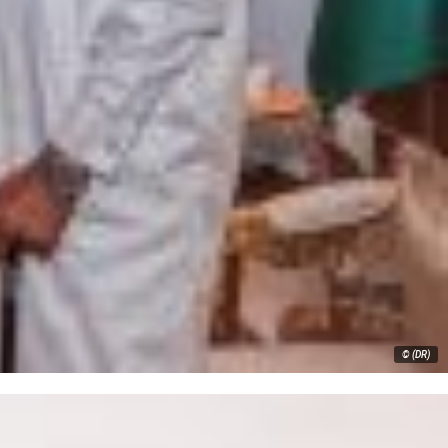
© (DR)