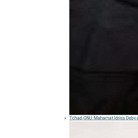
Tchad-ONU: Mahamat Idriss Deby é