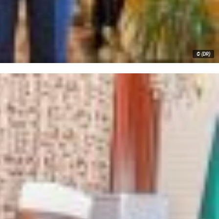
© (DR)