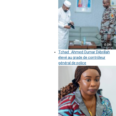
© (DR)
Tchad : Ahmed Oumar Djibrillah
élevé au grade de contrôleur
général de police