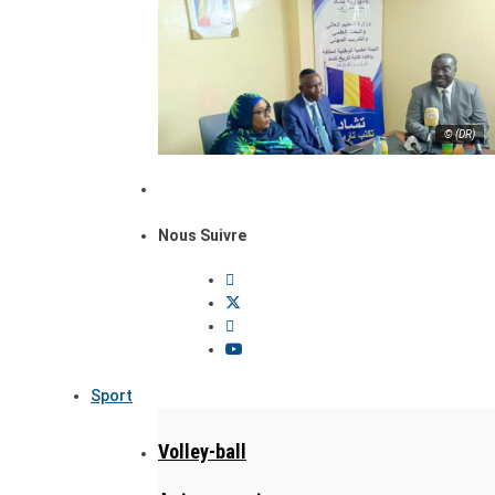
© (DR)
Nous Suivre
Sport
Volley-ball