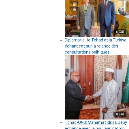
© (DR)
Diplomatie : le Tchad et la Türkiye
échangent sur la relance des
consultations politiques
© (DR)
Tchad-ONU: Mahamat Idriss Deby
échange avec le nouveau patron