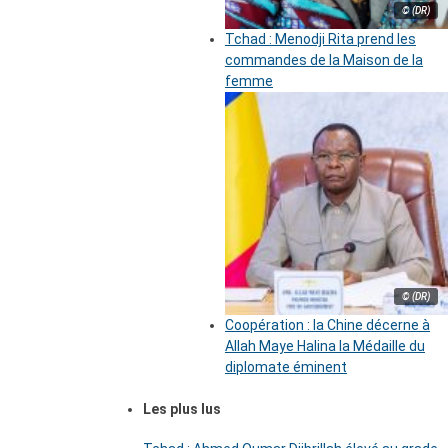
© (DR)
Tchad : Menodji Rita prend les
commandes de la Maison de la
femme
© (DR)
Coopération : la Chine décerne à
Allah Maye Halina la Médaille du
diplomate éminent
Les plus lus