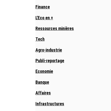
Finance
L'Eco en +
Ressources minières
Tech
Agro-industrie
Publi-reportage
Economie
Banque
Affaires
Infrastructures