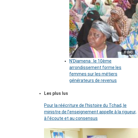
© (DR)
N’Djamena : le 10ème
arrondissement forme les
femmes sur les métiers
générateurs de revenus
Les plus lus
Pour la réécriture de l’histoire du Tchad, le
ministre de l’enseignement appelle à la rigueur,
à l’écoute et au consensus