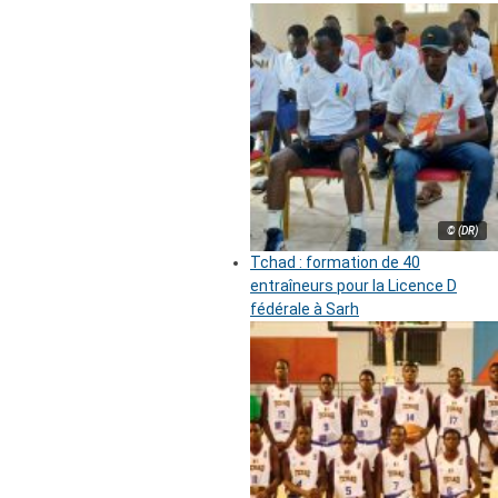
© (DR)
Tchad : formation de 40
entraîneurs pour la Licence D
fédérale à Sarh