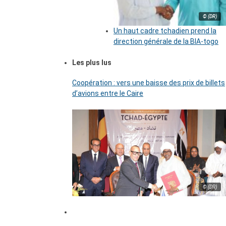
© (DR)
Un haut cadre tchadien prend la
direction générale de la BIA-togo
Les plus lus
Coopération : vers une baisse des prix de billets
d’avions entre le Caire
© (DR)