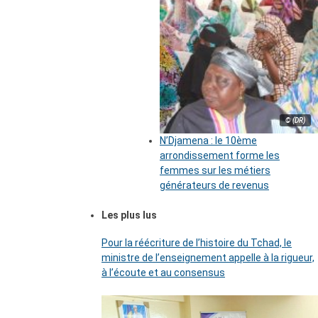
© (DR)
N’Djamena : le 10ème
arrondissement forme les
femmes sur les métiers
générateurs de revenus
Les plus lus
Pour la réécriture de l’histoire du Tchad, le
ministre de l’enseignement appelle à la rigueur,
à l’écoute et au consensus