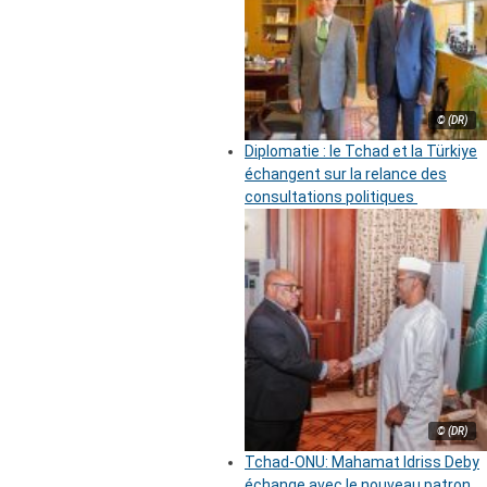
© (DR)
Diplomatie : le Tchad et la Türkiye
échangent sur la relance des
consultations politiques
© (DR)
Tchad-ONU: Mahamat Idriss Deby
échange avec le nouveau patron