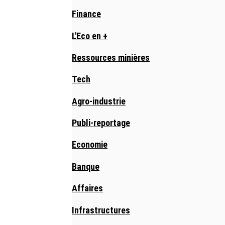
Finance
L'Eco en +
Ressources minières
Tech
Agro-industrie
Publi-reportage
Economie
Banque
Affaires
Infrastructures