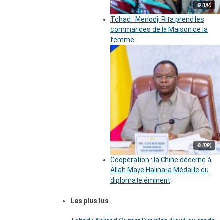
© (DR)
Tchad : Menodji Rita prend les
commandes de la Maison de la
femme
© (DR)
Coopération : la Chine décerne à
Allah Maye Halina la Médaille du
diplomate éminent
Les plus lus