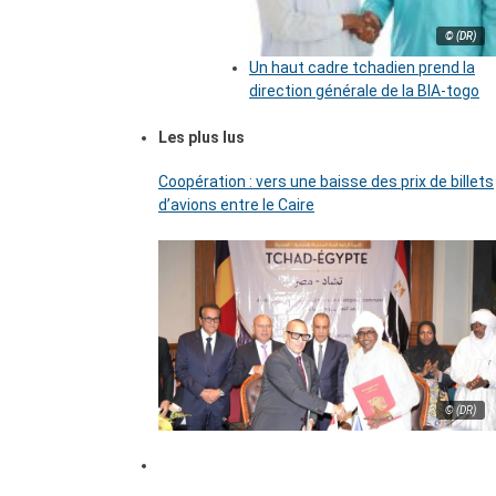
© (DR)
Un haut cadre tchadien prend la
direction générale de la BIA-togo
Les plus lus
Coopération : vers une baisse des prix de billets
d’avions entre le Caire
© (DR)