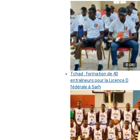
© (DR)
Tchad : formation de 40
entraîneurs pour la Licence D
fédérale à Sarh