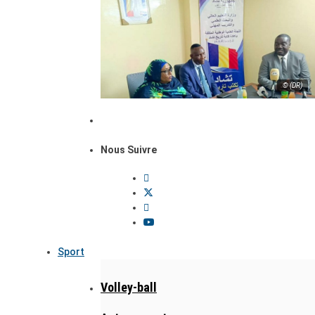
© (DR)
Nous Suivre
Sport
Volley-ball