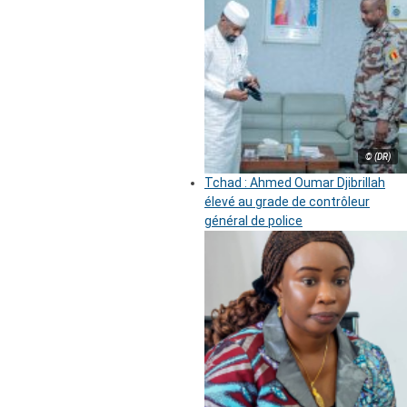
© (DR)
Tchad : Ahmed Oumar Djibrillah
élevé au grade de contrôleur
général de police