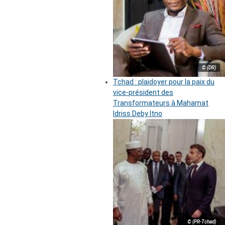
© (DR)
Tchad : plaidoyer pour la paix du
vice-président des
Transformateurs à Mahamat
Idriss Deby Itno
© (PR-Tchad)