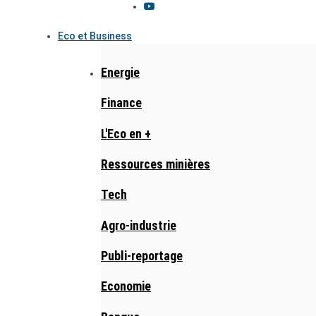
Eco et Business
Energie
Finance
L'Eco en +
Ressources minières
Tech
Agro-industrie
Publi-reportage
Economie