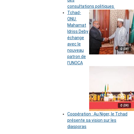
des
consultations politiques
Tchad-
ONU:
Mahamat
Idriss Deby
échange
avec le
© (DR)
nouveau
patron de
l’UNOCA
© (DR)
Coopération : Au Niger, le Tchad
présente sa vision sur les
diasporas