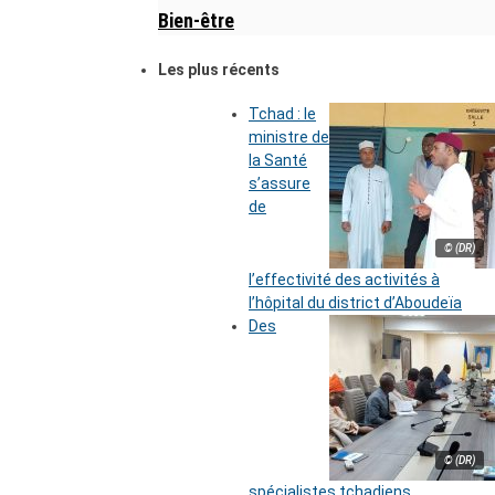
Bien-être
Les plus récents
Tchad : le
ministre de
la Santé
s’assure
de
© (DR)
l’effectivité des activités à
l’hôpital du district d’Aboudeïa
Des
© (DR)
spécialistes tchadiens,