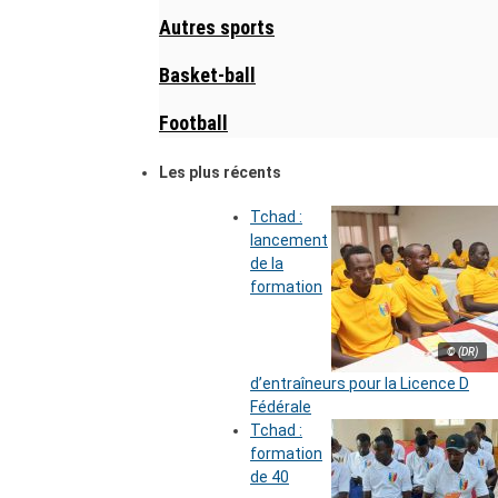
Autres sports
Basket-ball
Football
Les plus récents
Tchad :
lancement
de la
formation
© (DR)
d’entraîneurs pour la Licence D
Fédérale
Tchad :
formation
de 40