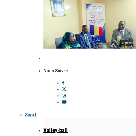
© (DR)
Nous Suivre
Sport
Volley-ball