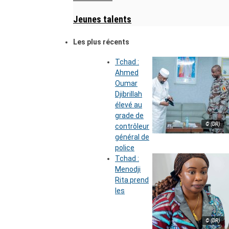
Jeunes talents
Les plus récents
Tchad :
Ahmed
Oumar
Djibrillah
élevé au
grade de
© (DR)
contrôleur
général de
police
Tchad :
Menodji
Rita prend
les
© (DR)