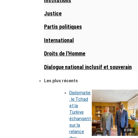
Institutions
Justice
Partis politiques
International
Droits de l'Homme
Dialogue national inclusif et souverain
Les plus récents
Diplomatie
: le Tchad
et la
Türkiye
échangent
sur la
© (DR)
relance