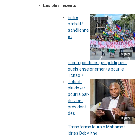
Les plus récents
Entre
stabilité
sahélienne
et
© (DR)
recompositions géopolitiques :
quels enseignements pour le
Tchad ?
Tchad :
plaidoyer
pour la paix
du vice-
président
des
© (DR)
Transformateurs à Mahamat
Idriss Deby Itno