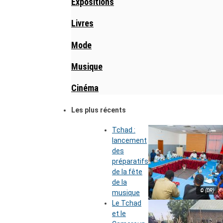
Expositions
Livres
Mode
Musique
Cinéma
Les plus récents
Tchad :
lancement
des
préparatifs
de la fête
de la
© (DR)
musique
Le Tchad
et le