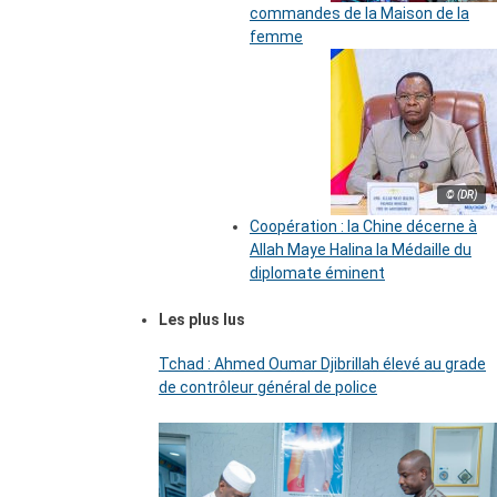
commandes de la Maison de la
femme
© (DR)
Coopération : la Chine décerne à
Allah Maye Halina la Médaille du
diplomate éminent
Les plus lus
Tchad : Ahmed Oumar Djibrillah élevé au grade
de contrôleur général de police