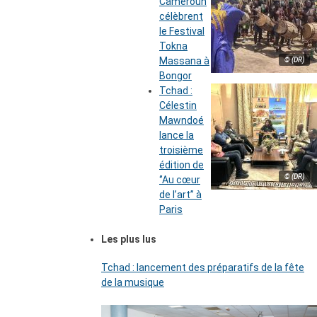
Cameroun
célèbrent
le Festival
Tokna
Massana à
© (DR)
Bongor
Tchad :
Célestin
Mawndoé
lance la
troisième
édition de
© (DR)
‘’Au cœur
de l’art’’ à
Paris
Les plus lus
Tchad : lancement des préparatifs de la fête
de la musique