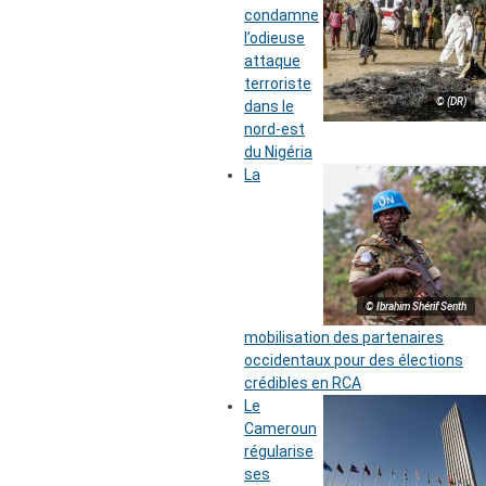
condamne
l’odieuse
attaque
terroriste
© (DR)
dans le
nord-est
du Nigéria
La
© Ibrahim Shérif Senth
mobilisation des partenaires
occidentaux pour des élections
crédibles en RCA
Le
Cameroun
régularise
ses