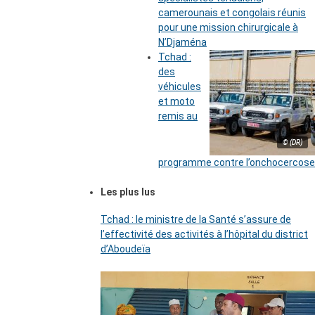
camerounais et congolais réunis
pour une mission chirurgicale à
N’Djaména
Tchad :
des
véhicules
et moto
remis au
© (DR)
programme contre l’onchocercose
Les plus lus
Tchad : le ministre de la Santé s’assure de
l’effectivité des activités à l’hôpital du district
d’Aboudeïa