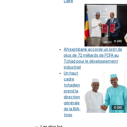
Caire
© (DR)
Afreximbank accorde un prêt de
plus de 72 milliards de FCFA au
Tchad pour le développement
industriel
Un haut
cadre
tchadien
prend la
direction
générale
© (DR)
de la BIA-
togo
Les plus lus