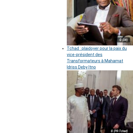
© (DR)
Tchad : plaidoyer pour la paix du
vice-président des
Transformateurs à Mahamat
Idriss Deby Itno
© (PR-Tchad)