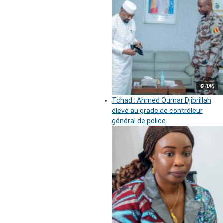
© (DR)
Tchad : Ahmed Oumar Djibrillah
élevé au grade de contrôleur
général de police