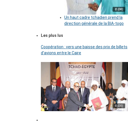
© (DR)
Un haut cadre tchadien prend la
direction générale de la BIA-togo
Les plus lus
Coopération : vers une baisse des prix de billets
d’avions entre le Caire
© (DR)