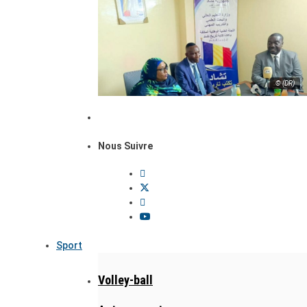
© (DR)
Nous Suivre
Sport
Volley-ball