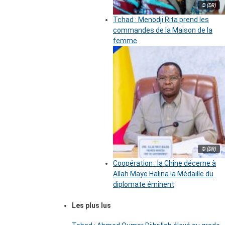
© (DR)
Tchad : Menodji Rita prend les
commandes de la Maison de la
femme
© (DR)
Coopération : la Chine décerne à
Allah Maye Halina la Médaille du
diplomate éminent
Les plus lus