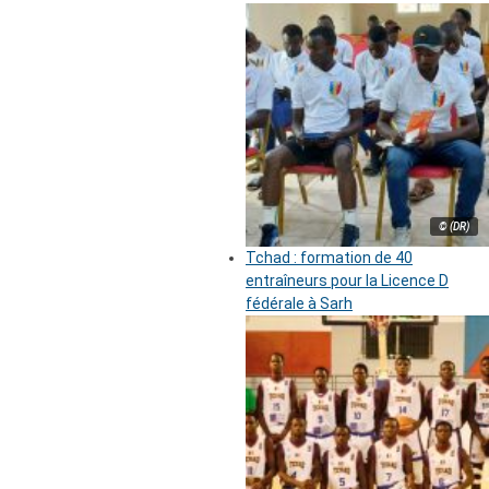
© (DR)
Tchad : formation de 40
entraîneurs pour la Licence D
fédérale à Sarh