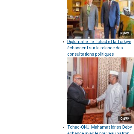
© (DR)
Diplomatie : le Tchad et la Türkiye
échangent sur la relance des
consultations politiques
© (DR)
Tchad-ONU: Mahamat Idriss Deby
échange avec le nouveau patron