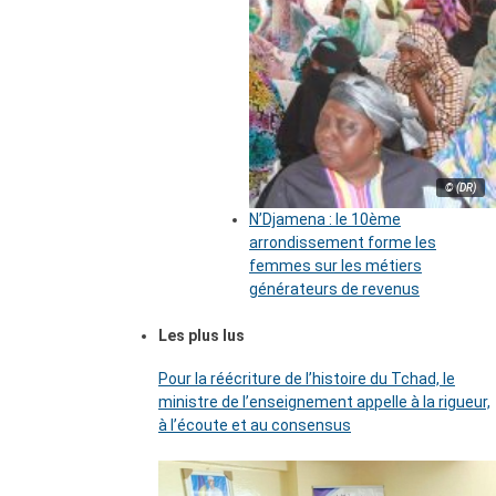
© (DR)
N’Djamena : le 10ème
arrondissement forme les
femmes sur les métiers
générateurs de revenus
Les plus lus
Pour la réécriture de l’histoire du Tchad, le
ministre de l’enseignement appelle à la rigueur,
à l’écoute et au consensus