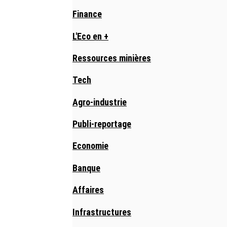
Finance
L'Eco en +
Ressources minières
Tech
Agro-industrie
Publi-reportage
Economie
Banque
Affaires
Infrastructures