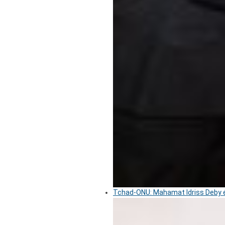
Tchad-ONU: Mahamat Idriss Deby é