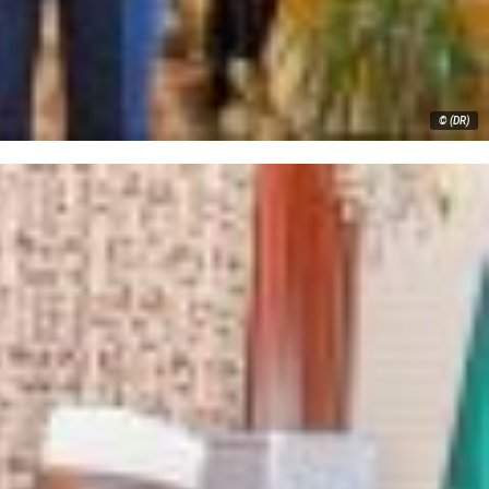
© (DR)