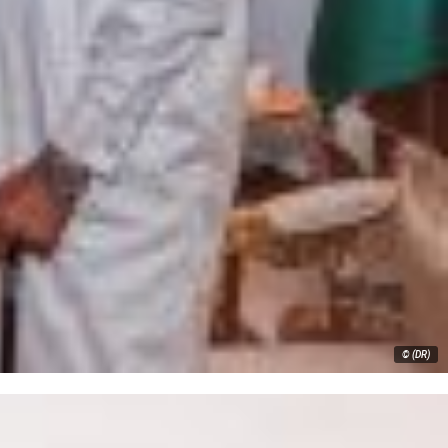
© (DR)