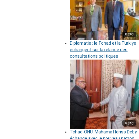
© (DR)
Diplomatie : le Tchad et la Türkiye
échangent sur la relance des
consultations politiques
© (DR)
Tchad-ONU: Mahamat Idriss Deby
échange avec le nouveau patron