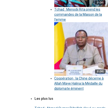
© (DR)
Tchad : Menodji Rita prend les
commandes de la Maison de la
femme
© (DR)
Coopération : la Chine décerne à
Allah Maye Halina la Médaille du
diplomate éminent
Les plus lus