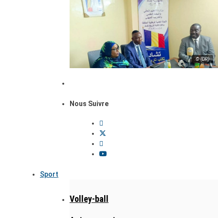
© (DR)
Nous Suivre
Sport
Volley-ball