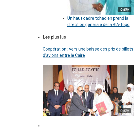
© (DR)
Un haut cadre tchadien prend la
direction générale de la BIA-togo
Les plus lus
Coopération : vers une baisse des prix de billets
d’avions entre le Caire
© (DR)