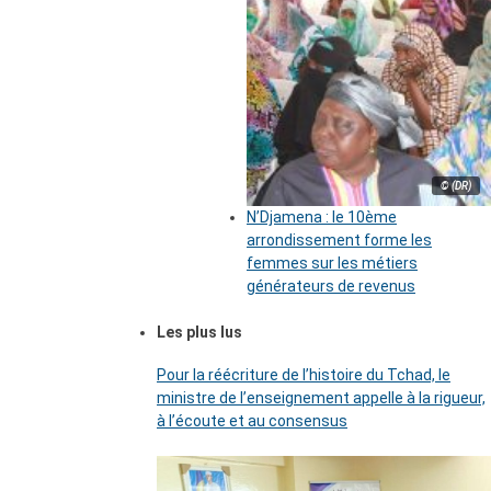
© (DR)
N’Djamena : le 10ème
arrondissement forme les
femmes sur les métiers
générateurs de revenus
Les plus lus
Pour la réécriture de l’histoire du Tchad, le
ministre de l’enseignement appelle à la rigueur,
à l’écoute et au consensus