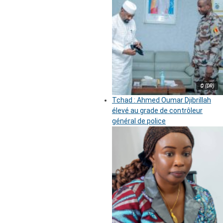
© (DR)
Tchad : Ahmed Oumar Djibrillah
élevé au grade de contrôleur
général de police