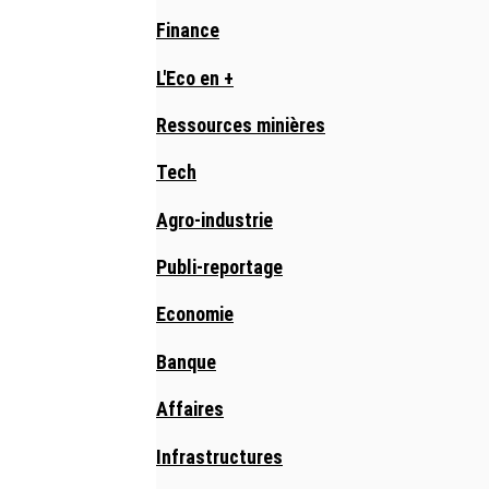
Finance
L'Eco en +
Ressources minières
Tech
Agro-industrie
Publi-reportage
Economie
Banque
Affaires
Infrastructures