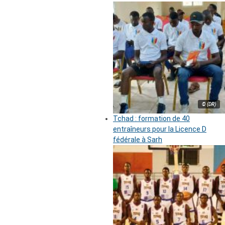
© (DR)
Tchad : formation de 40
entraîneurs pour la Licence D
fédérale à Sarh