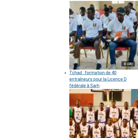
© (DR)
Tchad : formation de 40
entraîneurs pour la Licence D
fédérale à Sarh