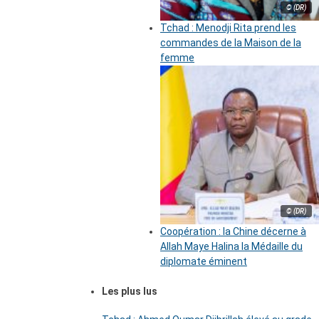
© (DR)
Tchad : Menodji Rita prend les
commandes de la Maison de la
femme
© (DR)
Coopération : la Chine décerne à
Allah Maye Halina la Médaille du
diplomate éminent
Les plus lus