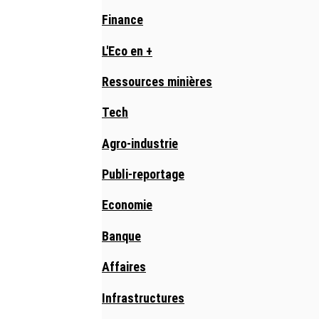
Finance
L'Eco en +
Ressources minières
Tech
Agro-industrie
Publi-reportage
Economie
Banque
Affaires
Infrastructures