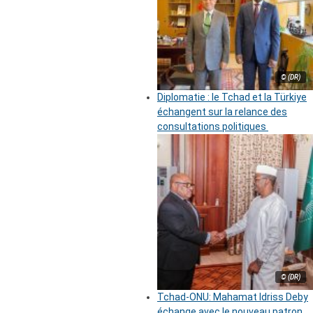
© (DR)
Diplomatie : le Tchad et la Türkiye
échangent sur la relance des
consultations politiques
© (DR)
Tchad-ONU: Mahamat Idriss Deby
échange avec le nouveau patron