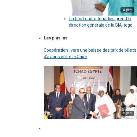
© (DR)
Un haut cadre tchadien prend la
direction générale de la BIA-togo
Les plus lus
Coopération : vers une baisse des prix de billets
d’avions entre le Caire
© (DR)