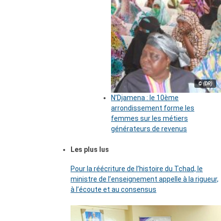
© (DR)
N’Djamena : le 10ème
arrondissement forme les
femmes sur les métiers
générateurs de revenus
Les plus lus
Pour la réécriture de l’histoire du Tchad, le
ministre de l’enseignement appelle à la rigueur,
à l’écoute et au consensus