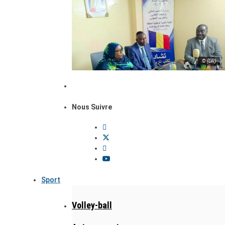
© (DR)
Nous Suivre
Sport
Volley-ball