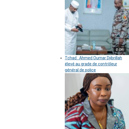
© (DR)
Tchad : Ahmed Oumar Djibrillah
élevé au grade de contrôleur
général de police