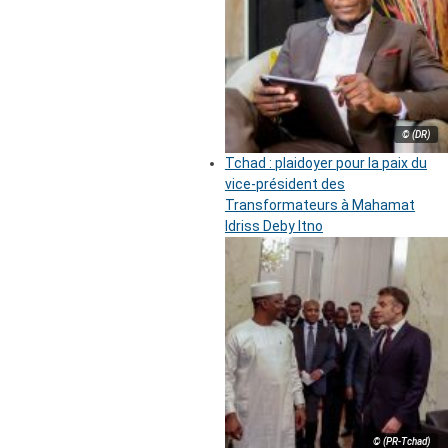
© (DR)
Tchad : plaidoyer pour la paix du
vice-président des
Transformateurs à Mahamat
Idriss Deby Itno
© (PR-Tchad)