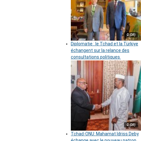
© (DR)
Diplomatie : le Tchad et la Türkiye
échangent sur la relance des
consultations politiques
© (DR)
Tchad-ONU: Mahamat Idriss Deby
échange avec le nouveau patron