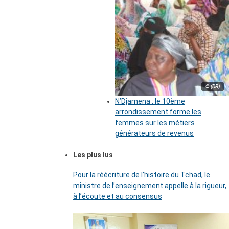
© (DR)
N’Djamena : le 10ème
arrondissement forme les
femmes sur les métiers
générateurs de revenus
Les plus lus
Pour la réécriture de l’histoire du Tchad, le
ministre de l’enseignement appelle à la rigueur,
à l’écoute et au consensus