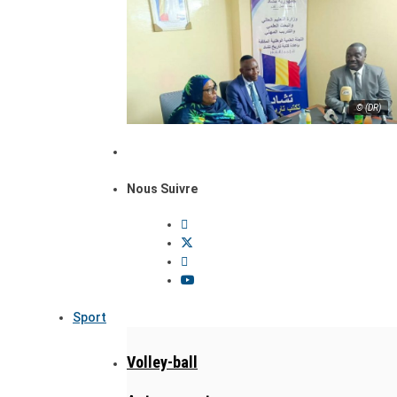
© (DR)
Nous Suivre
Sport
Volley-ball