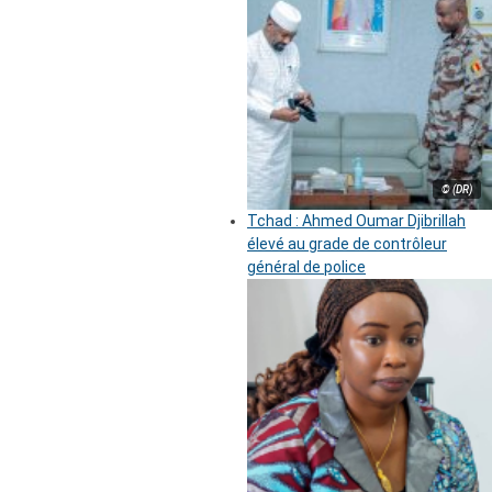
© (DR)
Tchad : Ahmed Oumar Djibrillah
élevé au grade de contrôleur
général de police