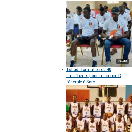
© (DR)
Tchad : formation de 40
entraîneurs pour la Licence D
fédérale à Sarh