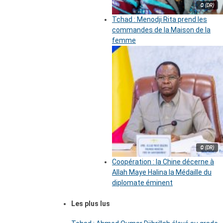
© (DR)
Tchad : Menodji Rita prend les
commandes de la Maison de la
femme
© (DR)
Coopération : la Chine décerne à
Allah Maye Halina la Médaille du
diplomate éminent
Les plus lus