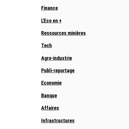
Finance
L'Eco en +
Ressources minières
Tech
Agro-industrie
Publi-reportage
Economie
Banque
Affaires
Infrastructures