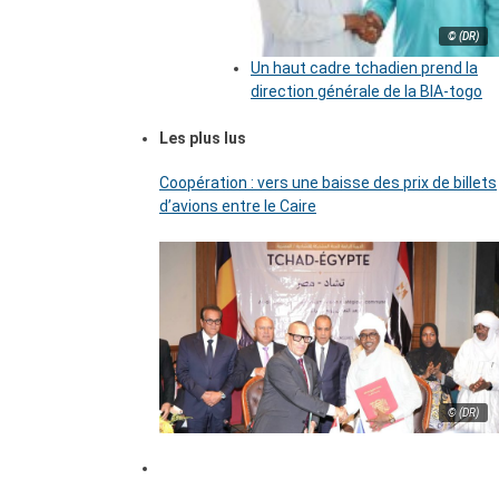
© (DR)
Un haut cadre tchadien prend la
direction générale de la BIA-togo
Les plus lus
Coopération : vers une baisse des prix de billets
d’avions entre le Caire
© (DR)