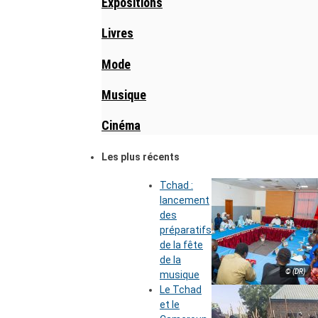
Expositions
Livres
Mode
Musique
Cinéma
Les plus récents
Tchad :
lancement
des
préparatifs
de la fête
de la
© (DR)
musique
Le Tchad
et le