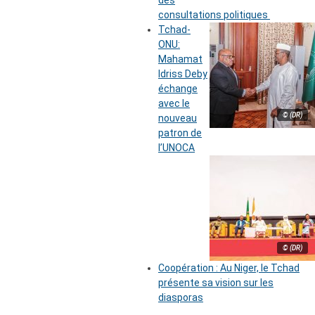
des
consultations politiques
Tchad-
ONU:
Mahamat
Idriss Deby
échange
avec le
© (DR)
nouveau
patron de
l’UNOCA
© (DR)
Coopération : Au Niger, le Tchad
présente sa vision sur les
diasporas