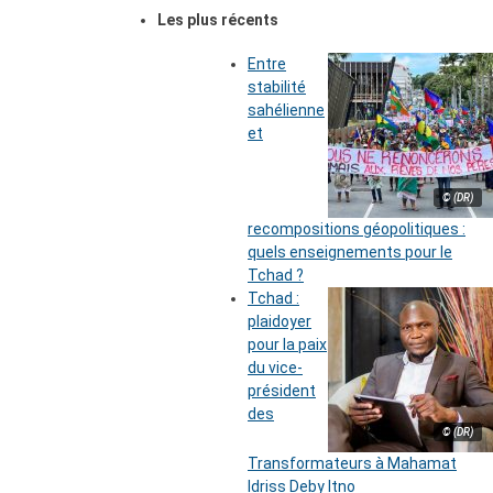
Les plus récents
Entre
stabilité
sahélienne
et
© (DR)
recompositions géopolitiques :
quels enseignements pour le
Tchad ?
Tchad :
plaidoyer
pour la paix
du vice-
président
des
© (DR)
Transformateurs à Mahamat
Idriss Deby Itno