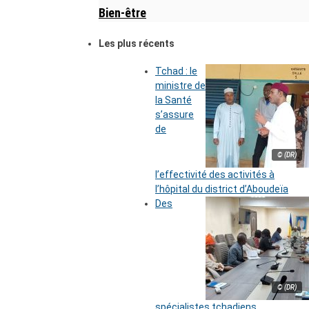
Bien-être
Les plus récents
Tchad : le
ministre de
la Santé
s’assure
de
© (DR)
l’effectivité des activités à
l’hôpital du district d’Aboudeïa
Des
© (DR)
spécialistes tchadiens,