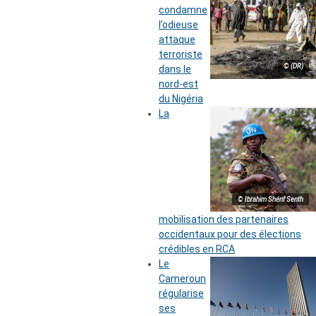
condamne
l’odieuse
attaque
terroriste
© (DR)
dans le
nord-est
du Nigéria
La
© Ibrahim Shérif Senth
mobilisation des partenaires
occidentaux pour des élections
crédibles en RCA
Le
Cameroun
régularise
ses