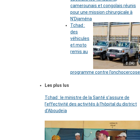
camerounais et congolais réunis
pour une mission chirurgicale à
N’Djaména
Tchad :
des
véhicules
et moto
remis au
© (DR)
programme contre l’onchocercose
Les plus lus
Tchad : le ministre de la Santé s’assure de
l’effectivité des activités à l’hôpital du district
d’Aboudeïa