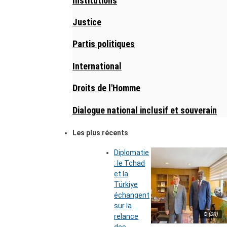
Institutions
Justice
Partis politiques
International
Droits de l'Homme
Dialogue national inclusif et souverain
Les plus récents
Diplomatie
: le Tchad
et la
Türkiye
échangent
sur la
© (DR)
relance