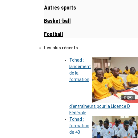
Autres sports
Basket-ball
Football
Les plus récents
Tchad :
lancement
de la
formation
© (DR)
d’entraîneurs pour la Licence D
Fédérale
Tchad :
formation
de 40