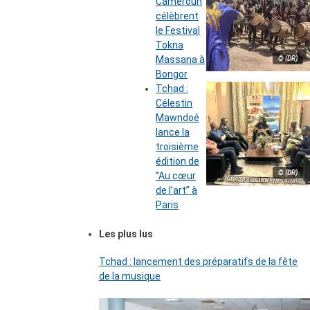
Cameroun
célèbrent
le Festival
Tokna
Massana à
© (DR)
Bongor
Tchad :
Célestin
Mawndoé
lance la
troisième
édition de
© (DR)
‘’Au cœur
de l’art’’ à
Paris
Les plus lus
Tchad : lancement des préparatifs de la fête
de la musique