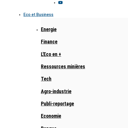
Eco et Business
Energie
Finance
L'Eco en +
Ressources minières
Tech
Agro-industrie
Publi-reportage
Economie