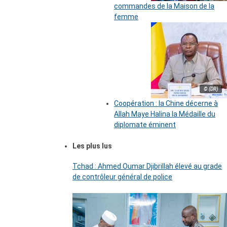
commandes de la Maison de la
femme
© (DR)
Coopération : la Chine décerne à
Allah Maye Halina la Médaille du
diplomate éminent
Les plus lus
Tchad : Ahmed Oumar Djibrillah élevé au grade
de contrôleur général de police