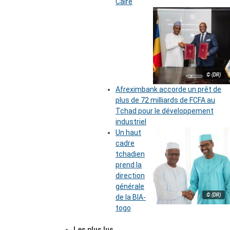
Caire
© (DR)
Afreximbank accorde un prêt de
plus de 72 milliards de FCFA au
Tchad pour le développement
industriel
Un haut
cadre
tchadien
prend la
direction
générale
© (DR)
de la BIA-
togo
Les plus lus