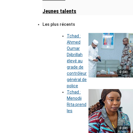
Jeunes talents
Les plus récents
Tchad :
Ahmed
Oumar
Djibrillah
élevé au
grade de
© (DR)
contrôleur
général de
police
Tchad :
Menodji
Rita prend
les
© (DR)