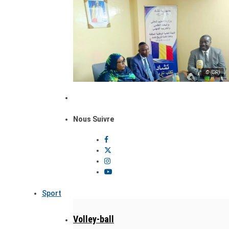
© (DR)
Nous Suivre
Sport
Volley-ball