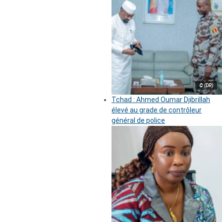
© (DR)
Tchad : Ahmed Oumar Djibrillah
élevé au grade de contrôleur
général de police