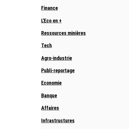
Finance
L'Eco en +
Ressources minières
Tech
Agro-industrie
Publi-reportage
Economie
Banque
Affaires
Infrastructures