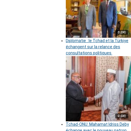
© (DR)
Diplomatie : le Tchad et la Türkiye
échangent sur la relance des
consultations politiques
© (DR)
Tchad-ONU: Mahamat Idriss Deby
échange avec le nouveau patron