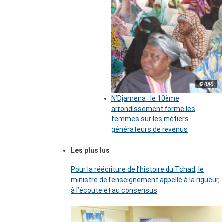
© (DR)
N’Djamena : le 10ème
arrondissement forme les
femmes sur les métiers
générateurs de revenus
Les plus lus
Pour la réécriture de l’histoire du Tchad, le
ministre de l’enseignement appelle à la rigueur,
à l’écoute et au consensus