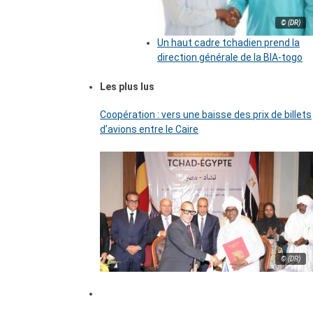
© (DR)
Un haut cadre tchadien prend la
direction générale de la BIA-togo
Les plus lus
Coopération : vers une baisse des prix de billets
d’avions entre le Caire
© (DR)