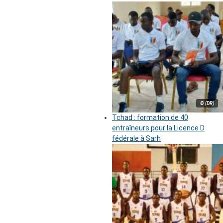
© (DR)
Tchad : formation de 40
entraîneurs pour la Licence D
fédérale à Sarh