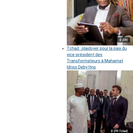
© (DR)
Tchad : plaidoyer pour la paix du
vice-président des
Transformateurs à Mahamat
Idriss Deby Itno
© (PR-Tchad)