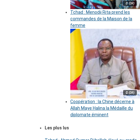
© (DR)
Tchad : Menodji Rita prend les
commandes de la Maison de la
femme
© (DR)
Coopération : la Chine décerne à
Allah Maye Halina la Médaille du
diplomate éminent
Les plus lus