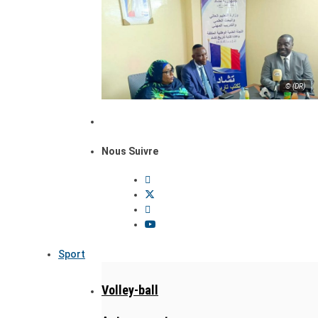
© (DR)
Nous Suivre
Sport
Volley-ball